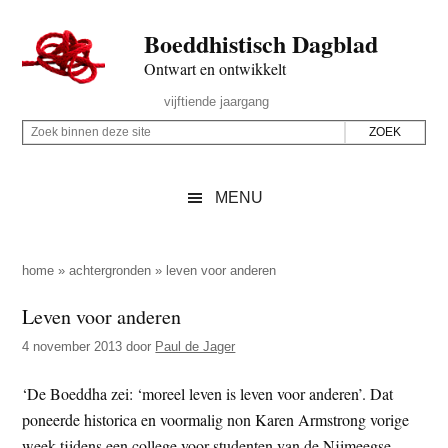
Door
Skip
Spring
Spring
Boeddhistisch Dagblad
naar
to
naar
naar
de
secondary
de
de
Ontwart en ontwikkelt
hoofd
menu
eerste
voettekst
Header
vijftiende jaargang
inhoud
sidebar
Rechts
Z
Z
o
o
e
e
MENU
k
k
b
o
i
p
home
»
achtergronden
»
leven voor anderen
n
d
Leven voor anderen
n
e
e
4 november 2013
door
Paul de Jager
z
n
e
d
‘De Boeddha zei: ‘moreel leven is leven voor anderen’. Dat
s
e
poneerde historica en voormalig non Karen Armstrong vorige
i
z
week tijdens een college voor studenten van de Nijmeegse