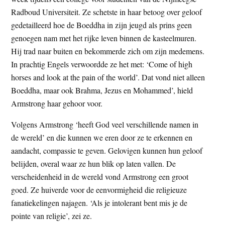
t
e
Radboud Universiteit. Ze schetste in haar betoog over geloof
e
s
gedetailleerd hoe de Boeddha in zijn jeugd als prins geen
i
genoegen nam met het rijke leven binnen de kasteelmuren.
t
Hij trad naar buiten en bekommerde zich om zijn medemens.
e
In prachtig Engels verwoordde ze het met: ‘Come of high
horses and look at the pain of the world’. Dat vond niet alleen
Boeddha, maar ook Brahma, Jezus en Mohammed’, hield
Armstrong haar gehoor voor.
Volgens Armstrong ‘heeft God veel verschillende namen in
de wereld’ en die kunnen we eren door ze te erkennen en
aandacht, compassie te geven. Gelovigen kunnen hun geloof
belijden, overal waar ze hun blik op laten vallen. De
verscheidenheid in de wereld vond Armstrong een groot
goed. Ze huiverde voor de eenvormigheid die religieuze
fanatiekelingen najagen. ‘Als je intolerant bent mis je de
pointe van religie’, zei ze.