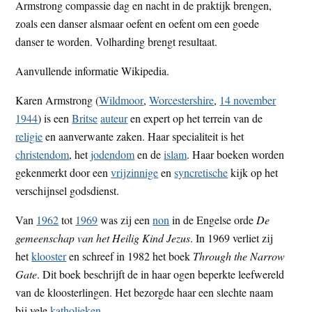
Armstrong compassie dag en nacht in de praktijk brengen,
zoals een danser alsmaar oefent en oefent om een goede
danser te worden. Volharding brengt resultaat.
Aanvullende informatie Wikipedia.
Karen Armstrong
(
Wildmoor
,
Worcestershire
,
14 november
1944
) is een
Britse
auteur
en expert op het terrein van de
religie
en aanverwante zaken. Haar specialiteit is het
christendom
, het
jodendom
en de
islam
. Haar boeken worden
gekenmerkt door een
vrijzinnige
en
syncretische
kijk op het
verschijnsel godsdienst.
Van
1962
tot
1969
was zij een
non
in de Engelse orde
De
gemeenschap van het Heilig Kind Jezus
. In 1969 verliet zij
het
klooster
en schreef in 1982 het boek
Through the Narrow
Gate
. Dit boek beschrijft de in haar ogen beperkte leefwereld
van de kloosterlingen. Het bezorgde haar een slechte naam
bij vele
katholieken
.