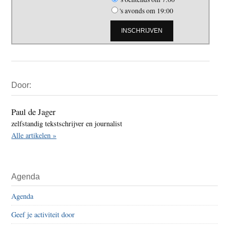
's avonds om 19:00
Primaire
Door:
Sidebar
Paul de Jager
zelfstandig tekstschrijver en journalist
Alle artikelen »
Agenda
Agenda
Geef je activiteit door