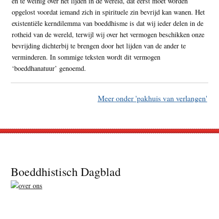
en te weinig over het lijden in de wereld, dat eerst moet worden
opgelost voordat iemand zich in spirituele zin bevrijd kan wanen. Het
existentiële kerndilemma van boeddhisme is dat wij ieder delen in de
rotheid van de wereld, terwijl wij over het vermogen beschikken onze
bevrijding dichterbij te brengen door het lijden van de ander te
verminderen. In sommige teksten wordt dit vermogen
‘boeddhanatuur’ genoemd.
Meer onder 'pakhuis van verlangen'
Footer
Boeddhistisch Dagblad