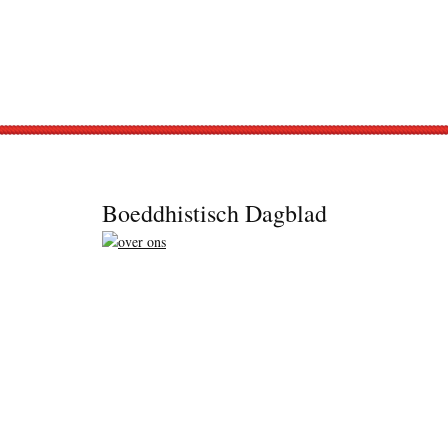
Footer
Boeddhistisch Dagblad