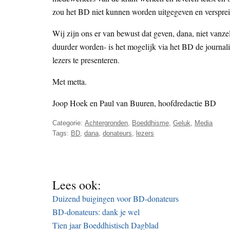
zou het BD niet kunnen worden uitgegeven en versprei
Wij zijn ons er van bewust dat geven, dana, niet vanzel
duurder worden- is het mogelijk via het BD de journali
lezers te presenteren.
Met metta.
Joop Hoek en Paul van Buuren, hoofdredactie BD
Categorie:
Achtergronden
,
Boeddhisme
,
Geluk
,
Media
Tags:
BD
,
dana
,
donateurs
,
lezers
Lees ook:
Duizend buigingen voor BD-donateurs
BD-donateurs: dank je wel
Tien jaar Boeddhistisch Dagblad