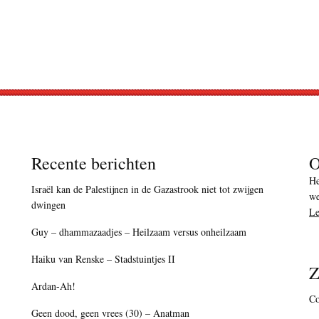
Recente berichten
O
He
Israël kan de Palestijnen in de Gazastrook niet tot zwijgen
we
dwingen
Le
Guy – dhammazaadjes – Heilzaam versus onheilzaam
Haiku van Renske – Stadstuintjes II
Z
Ardan-Ah!
Co
Geen dood, geen vrees (30) – Anatman