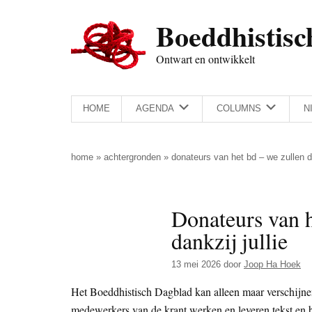
Door
Skip
Spring
Spring
Boeddhistisc
naar
to
naar
naar
de
secondary
de
de
Ontwart en ontwikkelt
hoofd
menu
eerste
voettekst
inhoud
sidebar
HOME
AGENDA
COLUMNS
N
home
»
achtergronden
»
donateurs van het bd – we zullen do
Donateurs van 
dankzij jullie
13 mei 2026
door
Joop Ha Hoek
Het Boeddhistisch Dagblad kan alleen maar verschijnen
medewerkers van de krant werken en leveren tekst en 