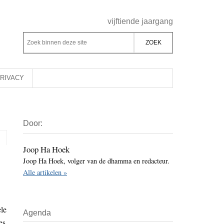
Header
vijftiende jaargang
Rechts
Z
Z
o
o
e
e
k
k
RIVACY
b
o
i
p
Primaire
n
d
Door:
Sidebar
n
e
e
z
Joop Ha Hoek
n
Joop Ha Hoek, volger van de dhamma en redacteur.
e
d
Alle artikelen »
s
e
i
z
t
e
ele
Agenda
e
s
es