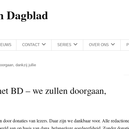
h Dagblad
IEUWS
CONTACT
SERIES
OVER ONS
P
orgaan, dankzij jullie
het BD – we zullen doorgaan,
 door donaties van lezers. Daar zijn we dankbaar voor. Alle redaction
beeld aan op basis van dana, belangeloze goedgeefsheid. Zonder donati