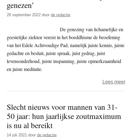
genezen’
t
e
e
s
28 september 2022
door
de redactie
i
De genezing van lichamelijke en
t
geestelijke ziekten vereist in het boeddhisme de beoefening
e
van het Edele Achtvoudige Pad, namelijk juiste kennis, juiste
gedachte en besluit, juiste spraak, juist gedrag, juist
levensonderhoud, juiste inspanning, juiste opmerkzaamheid
en juiste meditatie.
over
Lees meer
‘Boe
kan
Slecht nieuws voor mannen van 31-
lich
50 jaar: hun jaarlijkse zoutmaximum
en
geest
is nu al bereikt
gene
14 juli 2021
door
de redactie