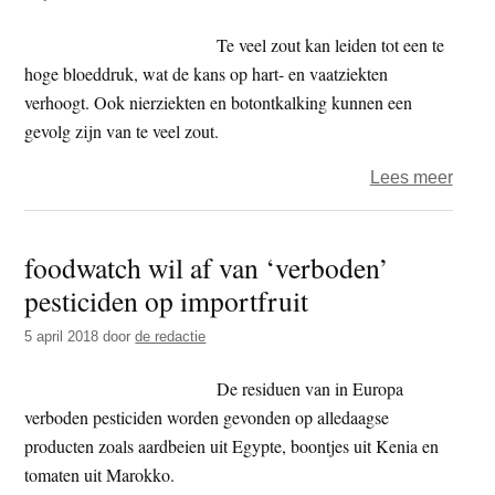
Te veel zout kan leiden tot een te
hoge bloeddruk, wat de kans op hart- en vaatziekten
verhoogt. Ook nierziekten en botontkalking kunnen een
gevolg zijn van te veel zout.
over
Lees meer
Slech
nieu
foodwatch wil af van ‘verboden’
voor
pesticiden op importfruit
mann
van
5 april 2018
door
de redactie
31-
50
De residuen van in Europa
jaar:
verboden pesticiden worden gevonden op alledaagse
hun
producten zoals aardbeien uit Egypte, boontjes uit Kenia en
jaarli
tomaten uit Marokko.
zout