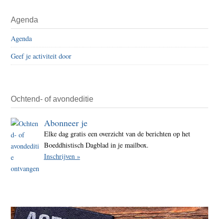
–
Primaire
Agenda
Ziekt
Sidebar
rege
Agenda
en
Geef je activiteit door
gewe
geva
voor
Rohi
Ochtend- of avondeditie
vluch
Abonneer je
Elke dag gratis een overzicht van de berichten op het
Boeddhistisch Dagblad in je mailbox.
Inschrijven »