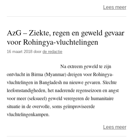
over
Lees meer
is
food
nu
wil
al
AzG – Ziekte, regen en geweld gevaar
af
berei
voor Rohingya-vluchtelingen
van
‘verb
16 maart 2018
door
de redactie
pesti
op
Na extreem geweld te zijn
import
ontvlucht in Birma (Myanmar) dreigen voor Rohingya-
vluchtelingen in Bangladesh nu nieuwe gevaren. Slechte
leefomstandigheden, het naderende regenseizoen en angst
voor meer (seksueel) geweld verergeren de humanitaire
situatie in de overvolle, soms geïmproviseerde
vluchtelingenkampen.
over
Lees meer
AzG