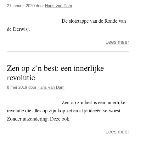
t
21 januari 2020
door
Hans van Dam
e
e
s
De slotetappe van de Ronde van
i
de Derwisj.
t
e
over
Lees meer
73
–
Zen op z’n best: een innerlijke
Een
revolutie
soefi
zond
8 mei 2019
door
Hans van Dam
soef
Zen op z’n best is een innerlijke
revolutie die alles op zijn kop zet en al je ideeën verwoest.
Zonder uitzondering. Deze ook.
over
Lees meer
Zen