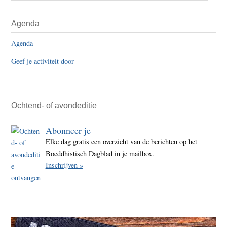
op
Primaire
Agenda
z’n
Sidebar
best:
Agenda
een
Geef je activiteit door
innerl
revol
Ochtend- of avondeditie
Abonneer je
Elke dag gratis een overzicht van de berichten op het
Boeddhistisch Dagblad in je mailbox.
Inschrijven »