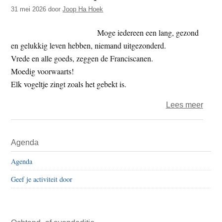
t
31 mei 2026
door
Joop Ha Hoek
e
e
s
Moge iedereen een lang, gezond
i
en gelukkig leven hebben, niemand uitgezonderd.
t
Vrede en alle goeds, zeggen de Franciscanen.
e
Moedig voorwaarts!
Elk vogeltje zingt zoals het gebekt is.
over
Lees meer
Colu
van
Primaire
Agenda
Joop
Sidebar
–
Agenda
heel
Geef je activiteit door
verve