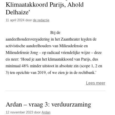
Klimaatakkoord Parijs, Ahold
t
e
Delhaize’
e
s
i
11 april 2024
door
de redactie
t
Bij de
e
aandeelhoudersvergadering in het Zaantheater legden de
activistische aandeelhouders van Milieudefensie en
Milieudefensie Jong – op radicaal vriendelijke wijze – deze
eis neer: ‘Houd je aan het klimaatakkoord van Parijs, dus
minimaal 48% minder uitstoot in absolute zin (scope 1, 2 en
3) ten opzichte van 2019, of we zien je in de rechtbank.’
over
Lees meer
Milie
–
Ardan – vraag 3: verduurzaming
‘Hou
je
12 november 2023
door
Ardan