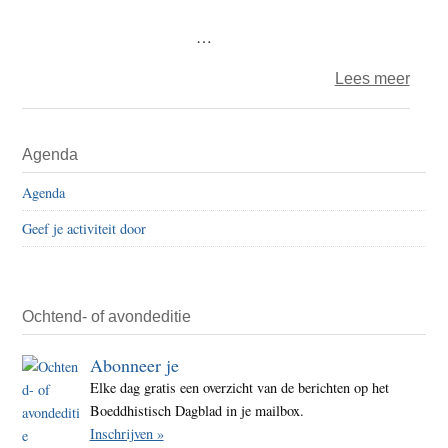
aan
het
…
Klim
over
Lees meer
Parijs
Arda
Ahol
–
Primaire
Delha
Agenda
vraa
Sidebar
3:
Agenda
verd
Geef je activiteit door
Ochtend- of avondeditie
Abonneer je
Elke dag gratis een overzicht van de berichten op het
Boeddhistisch Dagblad in je mailbox.
Inschrijven »