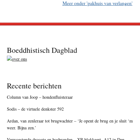
Meer onder 'pakhuis van verlangen'
Footer
Boeddhistisch Dagblad
Recente berichten
Column van Joop – hondenfluisteraar
Sodis – de virtuele denkster 592
Ardan, van zenleraar tot brugwachter – ‘Je opent de brug en je sluit ‘m
weer. Bijna zen.’
Verwoestende droogte en bosbranden – XR blokkeert A12 in Den