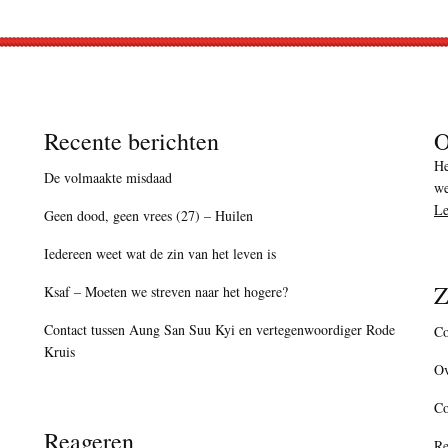
Recente berichten
O
He
De volmaakte misdaad
we
Le
Geen dood, geen vrees (27) – Huilen
Iedereen weet wat de zin van het leven is
Z
Ksaf – Moeten we streven naar het hogere?
Contact tussen Aung San Suu Kyi en vertegenwoordiger Rode
Co
Kruis
Ov
C
Reageren
Re