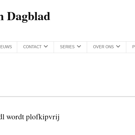
h Dagblad
IEUWS
CONTACT
SERIES
OVER ONS
P
l wordt plofkipvrij