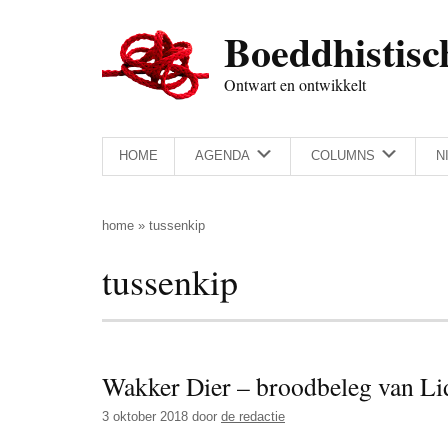
Door
Skip
Spring
Spring
Boeddhistisc
naar
to
naar
naar
de
secondary
de
de
Ontwart en ontwikkelt
hoofd
menu
eerste
voettekst
inhoud
sidebar
HOME
AGENDA
COLUMNS
N
home
»
tussenkip
tussenkip
Wakker Dier – broodbeleg van Lid
3 oktober 2018
door
de redactie