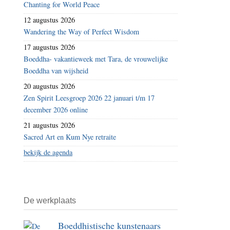
Chanting for World Peace
doen
12 augustus 2026
te
Wandering the Way of Perfect Wisdom
weinig
17 augustus 2026
aan
Boeddha- vakantieweek met Tara, de vrouwelijke
aanbod
Boeddha van wijsheid
keurmerkkip’
20 augustus 2026
Zen Spirit Leesgroep 2026 22 januari t/m 17
december 2026 online
21 augustus 2026
Sacred Art en Kum Nye retraite
bekijk de agenda
De werkplaats
Boeddhistische kunstenaars