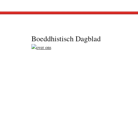
Footer
Boeddhistisch Dagblad