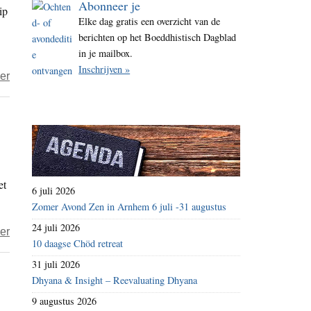
Abonneer je
ip
i
Elke dag gratis een overzicht van de
t
berichten op het Boeddhistisch Dagblad
e
in je mailbox.
Inschrijven »
over
er
Wakker
Dier
–
broodbeleg
van
et
Lidl
6 juli 2026
wordt
Zomer Avond Zen in Arnhem 6 juli -31 augustus
plofkipvrij
24 juli 2026
over
er
10 daagse Chöd retreat
Wakker
31 juli 2026
Dier
Dhyana & Insight – Reevaluating Dhyana
–
9 augustus 2026
‘Supermarkten