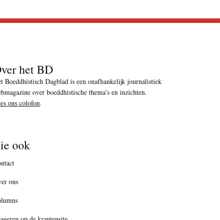
ver het BD
t Boeddhistisch Dagblad is een onafhankelijk journalistiek
bmagazine over boeddhistische thema’s en inzichten.
es ons colofon
.
ie ook
ntact
er ons
olumns
ageren op de krantensite