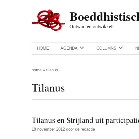
Door
Skip
Spring
Spring
Boeddhistisc
naar
to
naar
naar
de
secondary
de
de
Ontwart en ontwikkelt
hoofd
menu
eerste
voettekst
inhoud
sidebar
HOME
AGENDA
COLUMNS
N
home
»
tilanus
Tilanus
Tilanus en Strijland uit participa
18 november 2012
door
de redactie