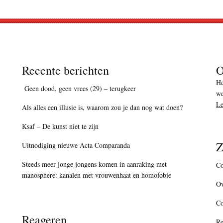
Recente berichten
O
He
Geen dood, geen vrees (29) – terugkeer
we
Le
Als alles een illusie is, waarom zou je dan nog wat doen?
Ksaf – De kunst niet te zijn
Z
Uitnodiging nieuwe Acta Comparanda
Steeds meer jonge jongens komen in aanraking met
Co
manosphere: kanalen met vrouwenhaat en homofobie
Ov
C
Reageren
Re