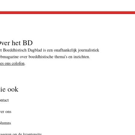
ver het BD
t Boeddhistisch Dagblad is een onafhankelijk journalistiek
bmagazine over boeddhistische thema’s en inzichten.
es ons colofon
.
ie ook
ntact
er ons
olumns
ageren op de krantensite