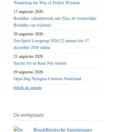
Wandering the Way of Perfect Wisdom
sterkte
17 augustus 2026
met
Boeddha- vakantieweek met Tara, de vrouwelijke
toetreden
Boeddha van wijsheid
vier
20 augustus 2026
bestuursleden
Zen Spirit Leesgroep 2026 22 januari t/m 17
december 2026 online
21 augustus 2026
Sacred Art en Kum Nye retraite
29 augustus 2026
Open Dag Nyingma Centrum Nederland
bekijk de agenda
De werkplaats
Boeddhistische kunstenaars