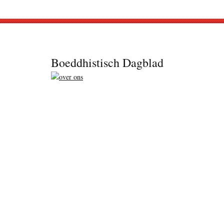
Footer
Boeddhistisch Dagblad