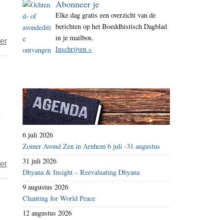
Abonneer je
i
Elke dag gratis een overzicht van de
t
berichten op het Boeddhistisch Dagblad
e
in je mailbox.
over
er
Inschrijven »
Tilanus
en
Strijland
uit
participatieraad
BOS
6 juli 2026
Zomer Avond Zen in Arnhem 6 juli -31 augustus
31 juli 2026
over
er
Dhyana & Insight – Reevaluating Dhyana
BUN-
9 augustus 2026
bestuur
Chanting for World Peace
lijkt
12 augustus 2026
op