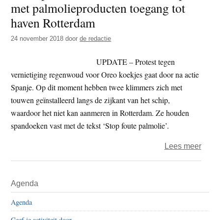
met palmolieproducten toegang tot
t
e
haven Rotterdam
e
s
i
24 november 2018
door
de redactie
t
UPDATE – Protest tegen
e
vernietiging regenwoud voor Oreo koekjes gaat door na actie
Spanje. Op dit moment hebben twee klimmers zich met
touwen geïnstalleerd langs de zijkant van het schip,
waardoor het niet kan aanmeren in Rotterdam. Ze houden
spandoeken vast met de tekst ‘Stop foute palmolie’.
over
Lees meer
Gree
verhi
Primaire
Agenda
vrach
Sidebar
met
Agenda
palmo
Geef je activiteit door