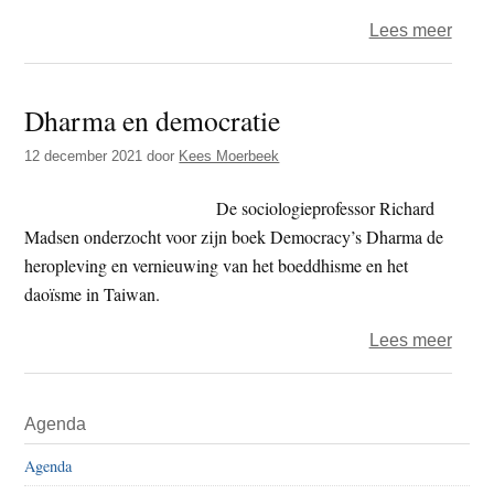
over
Lees meer
De
boedd
Dharma en democratie
herop
in
12 december 2021
door
Kees Moerbeek
Chin
eerst
De sociologieprofessor Richard
helft
Madsen onderzocht voor zijn boek Democracy’s Dharma de
van
heropleving en vernieuwing van het boeddhisme en het
de
daoïsme in Taiwan.
20ste
over
Lees meer
eeuw
Dhar
en
Primaire
Agenda
demo
Sidebar
Agenda