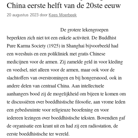
China eerste helft van de 20ste eeuw
t
e
e
s
20 augustus 2023
door
Kees Moerbeek
i
De grotere lekengroepen
t
beperkten zich niet tot een enkele activiteit. De Buddhist
e
Pure Karma Society (1925) in Shanghai bijvoorbeeld had
een weeshuis en een polikliniek met gratis Chinese
medicijnen voor de armen. Zij zamelde geld in voor kleding
en voedsel, niet alleen voor de armen, maar ook voor de
slachtoffers van overstromingen en bij hongersnood, ook in
andere delen van centraal China. Aan intellectuele
aanhangers bood zij de mogelijkheid om bijeen te komen om
te discussiëren over boeddhistische filosofie, aan vrome leden
een gebedsruimte voor religieuze beoefening en voor
iedereen lezingen over boeddhistische teksten. Bovendien gaf
de organisatie een krant uit en had zij een radiostation, de
eerste boeddhistische ter wereld.