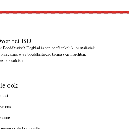
ver het BD
t Boeddhistisch Dagblad is een onafhankelijk journalistiek
bmagazine over boeddhistische thema’s en inzichten.
es ons colofon
.
ie ook
ntact
er ons
olumns
ageren op de krantensite