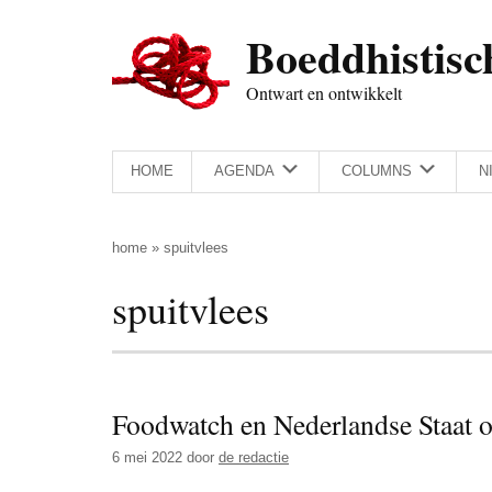
Door
Skip
Spring
Spring
Boeddhistisc
naar
to
naar
naar
de
secondary
de
de
Ontwart en ontwikkelt
hoofd
menu
eerste
voettekst
inhoud
sidebar
HOME
AGENDA
COLUMNS
N
home
»
spuitvlees
spuitvlees
Foodwatch en Nederlandse Staat op
6 mei 2022
door
de redactie