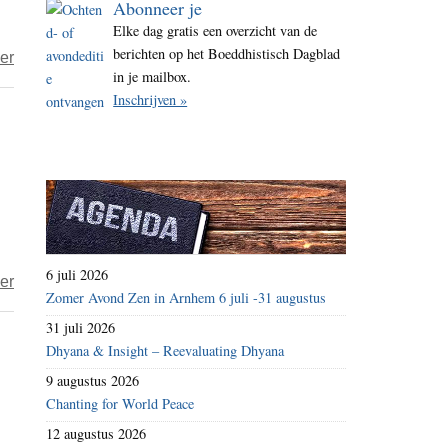
Abonneer je
i
Elke dag gratis een overzicht van de
t
berichten op het Boeddhistisch Dagblad
over
er
e
in je mailbox.
Foodwatch
Inschrijven »
en
Nederlandse
Staat
op
9
juni
voor
6 juli 2026
over
er
de
Zomer Avond Zen in Arnhem 6 juli -31 augustus
foodwatch
rechter
31 juli 2026
lanceert
Dhyana & Insight – Reevaluating Dhyana
‘pink
9 augustus 2026
slime’-
Chanting for World Peace
rechtszaak
12 augustus 2026
tegen