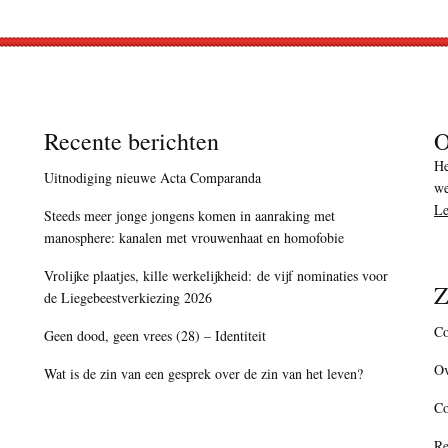
Recente berichten
O
He
Uitnodiging nieuwe Acta Comparanda
we
Le
Steeds meer jonge jongens komen in aanraking met
manosphere: kanalen met vrouwenhaat en homofobie
Vrolijke plaatjes, kille werkelijkheid: de vijf nominaties voor
Z
de Liegebeestverkiezing 2026
Co
Geen dood, geen vrees (28) – Identiteit
Ov
Wat is de zin van een gesprek over de zin van het leven?
C
Re