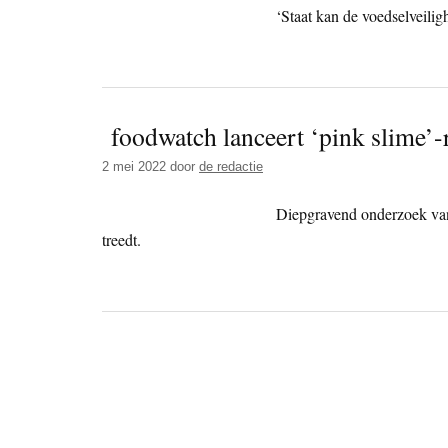
‘Staat kan de voedselveilig
foodwatch lanceert ‘pink slime’-r
2 mei 2022
door
de redactie
Diepgravend onderzoek van 
treedt.