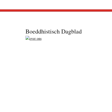
Footer
Boeddhistisch Dagblad