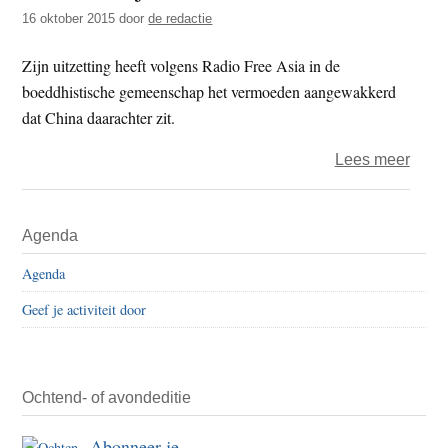
t
16 oktober 2015
door
de redactie
e
e
s
Zijn uitzetting heeft volgens Radio Free Asia in de
i
boeddhistische gemeenschap het vermoeden aangewakkerd
t
dat China daarachter zit.
e
over
Lees meer
Rusl
wijst
Primaire
Agenda
Tibe
Sidebar
lama
Agenda
uit
Geef je activiteit door
Ochtend- of avondeditie
Abonneer je