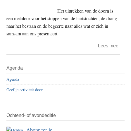
medit
over
Het uittrekken van de doorn is
de
een metafoor voor het stoppen van de hartstochten, de drang
dood
naar het bestaan en de begeerte naar alles wat er zich in
samsara aan ons presenteert.
over
Lees meer
Salla
Sutta
Primaire
Agenda
‘de
Sidebar
doorn
Agenda
een
Geef je activiteit door
medit
over
de
dood
Ochtend- of avondeditie
Abonneer je