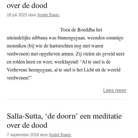
over de dood
t
e
e
s
18 juli 2023
door
André Baets
i
Toen de Boeddha het
t
uiteindelijke nibbana was binnengegaan, weenden sommige
e
monniken (bij wie de hartstochten nog niet waren
verdwenen) met opgeheven armen. Zij vielen als geveld neer
en rolden heen en weer, weeklagend: “Al te snel is de
Verhevene heengegaan, al te snel is het Licht uit de wereld
verdwenen!”
over
Lees meer
Salla
Sutta
Salla-Sutta, ‘de doorn’ een meditatie
‘de
over de dood
doorn
een
7 september 2018
door
André Baets