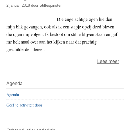
t
2 januari 2018
door
Stiltespinster
e
e
s
Die engelachtige ogen hielden
i
mijn blik gevangen, ook als ik een stapje opzij deed bleven
t
die ogen mij volgen. Ik besloot om stil te blijven staan en gaf
e
me helemaal over aan het kijken naar dat prachtig
geschilderde tafereel.
over
Lees meer
Stilt
–
Primaire
Agenda
stilte
Sidebar
Agenda
Geef je activiteit door