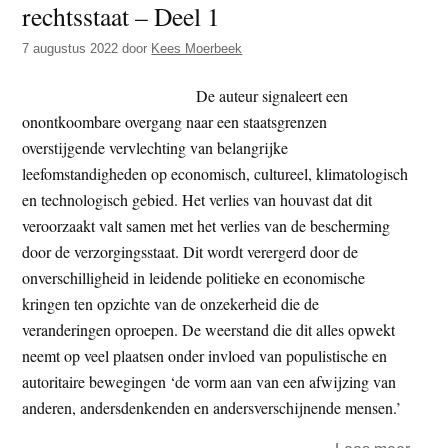
rechtsstaat – Deel 1
t
e
e
s
7 augustus 2022
door
Kees Moerbeek
i
De auteur signaleert een
t
onontkoombare overgang naar een staatsgrenzen
e
overstijgende vervlechting van belangrijke
leefomstandigheden op economisch, cultureel, klimatologisch
en technologisch gebied. Het verlies van houvast dat dit
veroorzaakt valt samen met het verlies van de bescherming
door de verzorgingsstaat. Dit wordt verergerd door de
onverschilligheid in leidende politieke en economische
kringen ten opzichte van de onzekerheid die de
veranderingen oproepen. De weerstand die dit alles opwekt
neemt op veel plaatsen onder invloed van populistische en
autoritaire bewegingen ‘de vorm aan van een afwijzing van
anderen, andersdenkenden en andersverschijnende mensen.’