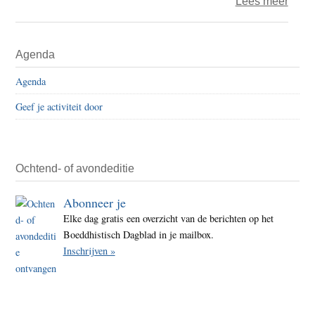
over
Lees meer
De
rafel
Primaire
Agenda
van
Sidebar
onze
Agenda
demo
Geef je activiteit door
recht
–
Deel
1
Ochtend- of avondeditie
Abonneer je
Elke dag gratis een overzicht van de berichten op het
Boeddhistisch Dagblad in je mailbox.
Inschrijven »