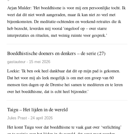
Arjan Mulder: 'Het boeddhisme is voor mij een persoonlijke tocht. Ik
weet dat dit niet wordt aangeraden, maar ik kan niet zo veel met
bijeenkomsten. De meditatie-ochtenden en weekend-retraites die ik
heb bezocht, leverden mij vooral 'ongeloof op – over starre
interpretaties en rituelen, met weinig ruimte voor gesprek.'
Boeddhistische doeners en denkers – de serie (27)
gastauteur - 15 mei 2026
Loekie: 'Ik ben ook heel dankbaar dat dit op mijn pad is gekomen.
Dat het voor mij als leek mogelijk is om met een groep van 60
mensen tien dagen op de Drentse hei samen te mediteren en te leren
over het boeddhisme, dat is echt heel bijzonder.’
Taigu – Het lijden in de wereld
Jules Prast - 24 april 2026
Het komt Taigu voor dat boeddhisme te vaak gaat over ‘verlichting’
en te weinig over het lijden in de wereld, dat eerst moet worden