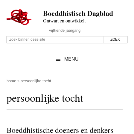
Door
Skip
Spring
Spring
Boeddhistisch Dagblad
naar
to
naar
naar
de
secondary
de
de
Ontwart en ontwikkelt
hoofd
menu
eerste
voettekst
Header
vijftiende jaargang
inhoud
sidebar
Rechts
Z
Z
o
o
e
e
MENU
k
k
b
o
i
p
home
»
persoonlijke tocht
n
d
persoonlijke tocht
n
e
e
z
n
e
d
s
e
Boeddhistische doeners en denkers –
i
z