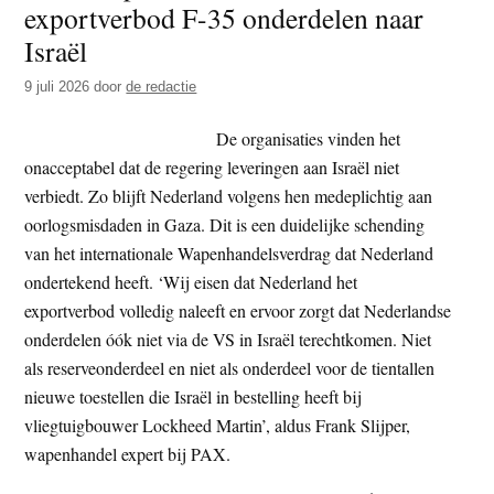
exportverbod F-35 onderdelen naar
t
e
Israël
e
s
i
9 juli 2026
door
de redactie
t
De organisaties vinden het
e
onacceptabel dat de regering leveringen aan Israël niet
verbiedt. Zo blijft Nederland volgens hen medeplichtig aan
oorlogsmisdaden in Gaza. Dit is een duidelijke schending
van het internationale Wapenhandelsverdrag dat Nederland
ondertekend heeft. ‘Wij eisen dat Nederland het
exportverbod volledig naleeft en ervoor zorgt dat Nederlandse
onderdelen óók niet via de VS in Israël terechtkomen. Niet
als reserveonderdeel en niet als onderdeel voor de tientallen
nieuwe toestellen die Israël in bestelling heeft bij
vliegtuigbouwer Lockheed Martin’, aldus Frank Slijper,
wapenhandel expert bij PAX.