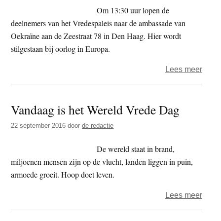
35-
Om 13:30 uur lopen de
onde
deelnemers van het Vredespaleis naar de ambassade van
naar
Oekraïne aan de Zeestraat 78 in Den Haag. Hier wordt
Israël
stilgestaan bij oorlog in Europa.
stop
over
Lees meer
Vred
2022
Vandaag is het Wereld Vrede Dag
22 september 2016
door
de redactie
De wereld staat in brand,
miljoenen mensen zijn op de vlucht, landen liggen in puin,
armoede groeit. Hoop doet leven.
over
Lees meer
Vand
is