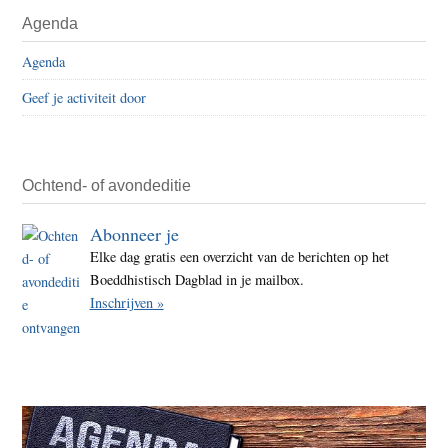
Primaire
Agenda
het
Sidebar
Were
Agenda
Vred
Geef je activiteit door
Dag
Ochtend- of avondeditie
Abonneer je
Elke dag gratis een overzicht van de berichten op het
Boeddhistisch Dagblad in je mailbox.
Inschrijven »