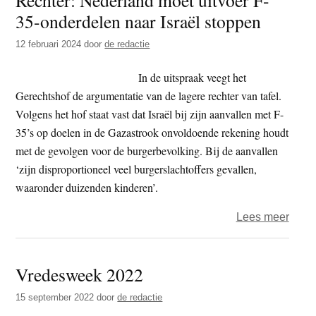
35-onderdelen naar Israël stoppen
–
‘nep
12 februari 2024
door
de redactie
hoofd
Book
In de uitspraak veegt het
wege
Gerechtshof de argumentatie van de lagere rechter van tafel.
betro
Volgens het hof staat vast dat Israël bij zijn aanvallen met F-
illega
35’s op doelen in de Gazastrook onvoldoende rekening houdt
neder
met de gevolgen voor de burgerbevolking. Bij de aanvallen
Pales
‘zijn disproportioneel veel burgerslachtoffers gevallen,
gebi
waaronder duizenden kinderen’.
over
Lees meer
Recht
Nede
Vredesweek 2022
moet
uitvo
15 september 2022
door
de redactie
F-