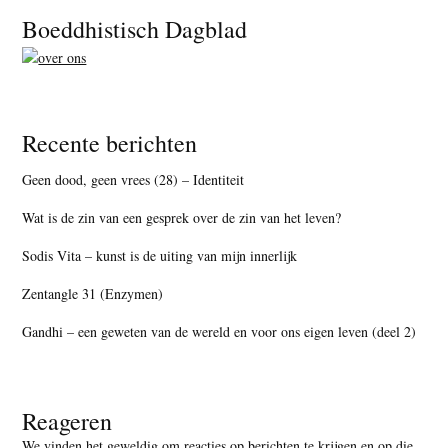
Footer
Boeddhistisch Dagblad
Recente berichten
Geen dood, geen vrees (28) – Identiteit
Wat is de zin van een gesprek over de zin van het leven?
Sodis Vita – kunst is de uiting van mijn innerlijk
Zentangle 31 (Enzymen)
Gandhi – een geweten van de wereld en voor ons eigen leven (deel 2)
Reageren
We vinden het geweldig om reacties op berichten te krijgen en op die