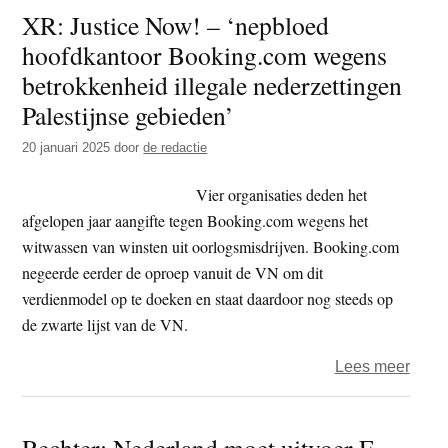
XR: Justice Now! – ‘nepbloed
Now!
hoofdkantoor Booking.com wegens
bespr
hoofd
betrokkenheid illegale nederzettingen
Book
Palestijnse gebieden’
opni
20 januari 2025
door
de redactie
met
nepb
Vier organisaties deden het
afgelopen jaar aangifte tegen Booking.com wegens het
witwassen van winsten uit oorlogsmisdrijven. Booking.com
negeerde eerder de oproep vanuit de VN om dit
verdienmodel op te doeken en staat daardoor nog steeds op
de zwarte lijst van de VN.
over
Lees meer
XR:
Justi
Rechter: Nederland moet uitvoer F-
Now!