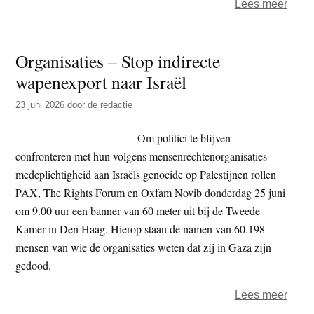
over
Lees meer
NGO’
opni
Organisaties – Stop indirecte
naar
wapenexport naar Israël
recht
voor
23 juni 2026
door
de redactie
expor
F-
Om politici te blijven
35
confronteren met hun volgens mensenrechtenorganisaties
onde
medeplichtigheid aan Israëls genocide op Palestijnen rollen
naar
PAX, The Rights Forum en Oxfam Novib donderdag 25 juni
Israël
om 9.00 uur een banner van 60 meter uit bij de Tweede
Kamer in Den Haag. Hierop staan de namen van 60.198
mensen van wie de organisaties weten dat zij in Gaza zijn
gedood.
over
Lees meer
Organ