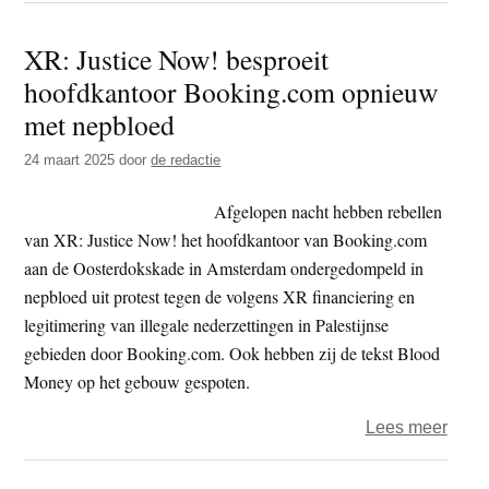
–
XR: Justice Now! besproeit
Stop
hoofdkantoor Booking.com opnieuw
indir
wape
met nepbloed
naar
24 maart 2025
door
de redactie
Israël
Afgelopen nacht hebben rebellen
van XR: Justice Now! het hoofdkantoor van Booking.com
aan de Oosterdokskade in Amsterdam ondergedompeld in
nepbloed uit protest tegen de volgens XR financiering en
legitimering van illegale nederzettingen in Palestijnse
gebieden door Booking.com. Ook hebben zij de tekst Blood
Money op het gebouw gespoten.
over
Lees meer
XR:
Justi