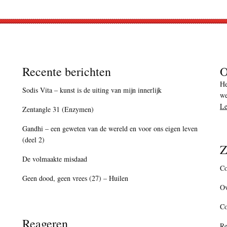
Recente berichten
O
He
Sodis Vita – kunst is de uiting van mijn innerlijk
we
Le
Zentangle 31 (Enzymen)
Gandhi – een geweten van de wereld en voor ons eigen leven
(deel 2)
Z
De volmaakte misdaad
Co
Geen dood, geen vrees (27) – Huilen
Ov
C
Reageren
Re