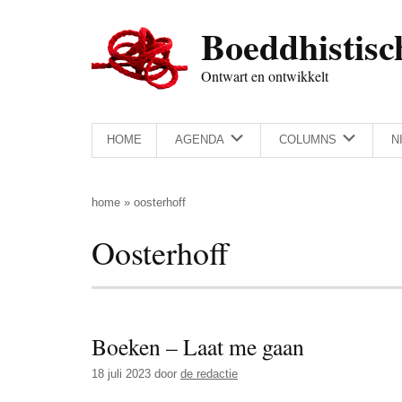
Door
Skip
Spring
Spring
Boeddhistisc
naar
to
naar
naar
de
secondary
de
de
Ontwart en ontwikkelt
hoofd
menu
eerste
voettekst
inhoud
sidebar
HOME
AGENDA
COLUMNS
N
home
»
oosterhoff
Oosterhoff
Boeken – Laat me gaan
18 juli 2023
door
de redactie