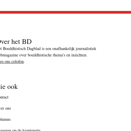
ver het BD
t Boeddhistisch Dagblad is een onafhankelijk journalistiek
bmagazine over boeddhistische thema’s en inzichten.
es ons colofon
.
ie ook
ntact
er ons
olumns
ageren op de krantensite