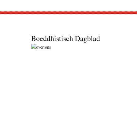
Footer
Boeddhistisch Dagblad