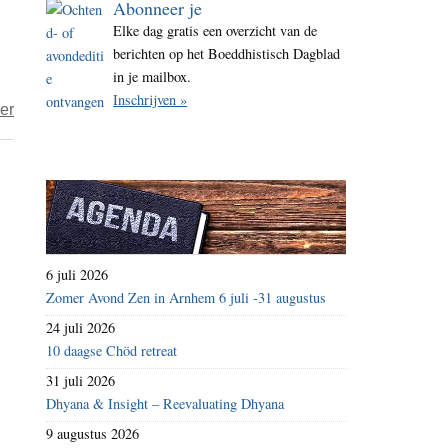
Abonneer je
i
Elke dag gratis een overzicht van de
t
berichten op het Boeddhistisch Dagblad
e
in je mailbox.
Inschrijven »
over
er
Boeken
–
Laat
me
gaan
6 juli 2026
Zomer Avond Zen in Arnhem 6 juli -31 augustus
24 juli 2026
10 daagse Chöd retreat
31 juli 2026
Dhyana & Insight – Reevaluating Dhyana
9 augustus 2026