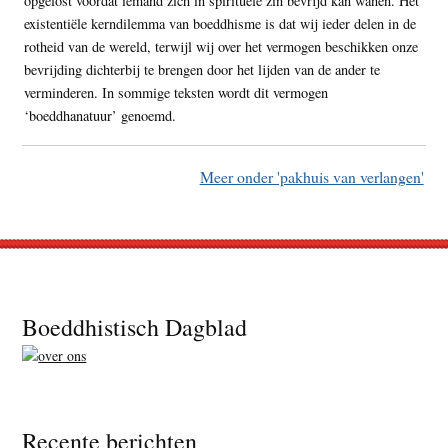
opgelost voordat iemand zich in spirituele zin bevrijd kan wanen. Het
existentiële kerndilemma van boeddhisme is dat wij ieder delen in de
rotheid van de wereld, terwijl wij over het vermogen beschikken onze
bevrijding dichterbij te brengen door het lijden van de ander te
verminderen. In sommige teksten wordt dit vermogen
‘boeddhanatuur’ genoemd.
Meer onder 'pakhuis van verlangen'
Footer
Boeddhistisch Dagblad
Recente berichten