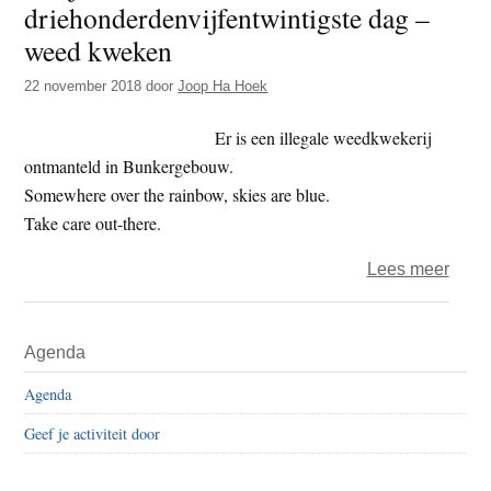
driehonderdenvijfentwintigste dag –
t
e
weed kweken
e
s
i
22 november 2018
door
Joop Ha Hoek
t
Er is een illegale weedkwekerij
e
ontmanteld in Bunkergebouw.
Somewhere over the rainbow, skies are blue.
Take care out-there.
over
Lees meer
Het
jaar
Primaire
Agenda
2018
Sidebar
–
Agenda
de
Geef je activiteit door
drieh
dag