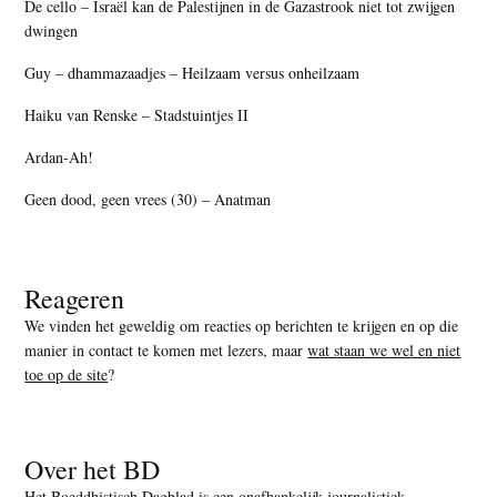
De cello – Israël kan de Palestijnen in de Gazastrook niet tot zwijgen
dwingen
Guy – dhammazaadjes – Heilzaam versus onheilzaam
Haiku van Renske – Stadstuintjes II
Ardan-Ah!
Geen dood, geen vrees (30) – Anatman
Reageren
We vinden het geweldig om reacties op berichten te krijgen en op die
manier in contact te komen met lezers, maar
wat staan we wel en niet
toe op de site
?
Over het BD
Het Boeddhistisch Dagblad is een onafhankelijk journalistiek