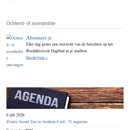
X
wege
racis
Ochtend- of avondeditie
uitla
Abonneer je
na
Elke dag gratis een overzicht van de berichten op het
uitze
Boeddhistisch Dagblad in je mailbox.
de
Inschrijven »
Slims
Mens
6 juli 2026
Zomer Avond Zen in Arnhem 6 juli -31 augustus