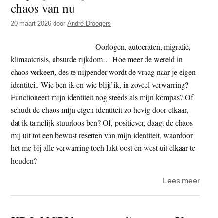
chaos van nu
t
e
e
s
20 maart 2026
door
André Droogers
i
Oorlogen, autocraten, migratie,
t
klimaatcrisis, absurde rijkdom… Hoe meer de wereld in
e
chaos verkeert, des te nijpender wordt de vraag naar je eigen
identiteit. Wie ben ik en wie blijf ik, in zoveel verwarring?
Functioneert mijn identiteit nog steeds als mijn kompas? Of
schudt de chaos mijn eigen identiteit zo hevig door elkaar,
dat ik tamelijk stuurloos ben? Of, positiever, daagt de chaos
mij uit tot een bewust resetten van mijn identiteit, waardoor
het me bij alle verwarring toch lukt oost en west uit elkaar te
houden?
over
Lees meer
Vrijd
Zind