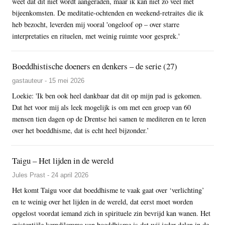
weet dat dit niet wordt aangeraden, maar ik kan niet zo veel met
bijeenkomsten. De meditatie-ochtenden en weekend-retraites die ik
heb bezocht, leverden mij vooral 'ongeloof op – over starre
interpretaties en rituelen, met weinig ruimte voor gesprek.'
Boeddhistische doeners en denkers – de serie (27)
gastauteur - 15 mei 2026
Loekie: 'Ik ben ook heel dankbaar dat dit op mijn pad is gekomen.
Dat het voor mij als leek mogelijk is om met een groep van 60
mensen tien dagen op de Drentse hei samen te mediteren en te leren
over het boeddhisme, dat is echt heel bijzonder.’
Taigu – Het lijden in de wereld
Jules Prast - 24 april 2026
Het komt Taigu voor dat boeddhisme te vaak gaat over ‘verlichting’
en te weinig over het lijden in de wereld, dat eerst moet worden
opgelost voordat iemand zich in spirituele zin bevrijd kan wanen. Het
existentiële kerndilemma van boeddhisme is dat wij ieder delen in de