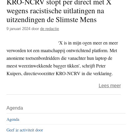
KRO-NCRV stopt per direct met X
–
wegens racistische uitlatingen na
Identi
en
uitzendingen de Slimste Mens
de
9 januari 2024
door
de redactie
chao
van
‘X is in mijn ogen meer en meer
nu
verworden tot een maatschappij ontwrichtend platform. Met
anonieme toetsenbordridders die vanachter hun laptop de
meest weerzinwekkende bagger tikken’, schrijft Peter
Kuipers, directievoorzitter KRO-NCRV in die verklaring.
over
Lees meer
KRO
NCR
Primaire
Agenda
stopt
Sidebar
per
Agenda
direct
Geef je activiteit door
met