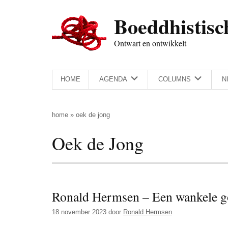
Door
Skip
Spring
Spring
Boeddhistisc
naar
to
naar
naar
de
secondary
de
de
Ontwart en ontwikkelt
hoofd
menu
eerste
voettekst
inhoud
sidebar
HOME
AGENDA
COLUMNS
N
home
»
oek de jong
Oek de Jong
Ronald Hermsen – Een wankele g
18 november 2023
door
Ronald Hermsen