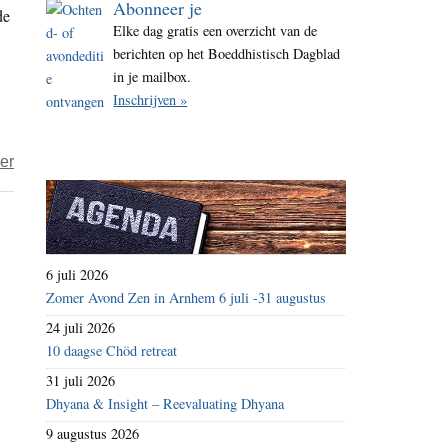
Abonneer je
de
i
Elke dag gratis een overzicht van de
t
berichten op het Boeddhistisch Dagblad
e
in je mailbox.
Inschrijven »
over
er
Ronald
Hermsen
–
Een
6 juli 2026
wankele
Zomer Avond Zen in Arnhem 6 juli -31 augustus
godzoeker
24 juli 2026
10 daagse Chöd retreat
31 juli 2026
Dhyana & Insight – Reevaluating Dhyana
9 augustus 2026