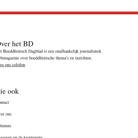
ver het BD
t Boeddhistisch Dagblad is een onafhankelijk journalistiek
bmagazine over boeddhistische thema’s en inzichten.
es ons colofon
.
ie ook
ntact
er ons
olumns
ageren op de krantensite