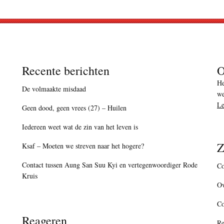
Recente berichten
O
He
De volmaakte misdaad
we
Le
Geen dood, geen vrees (27) – Huilen
Iedereen weet wat de zin van het leven is
Z
Ksaf – Moeten we streven naar het hogere?
Contact tussen Aung San Suu Kyi en vertegenwoordiger Rode
Co
Kruis
Ov
C
Reageren
Re