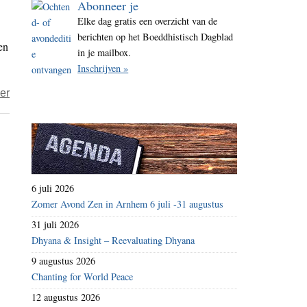
Abonneer je
i
Elke dag gratis een overzicht van de
t
berichten op het Boeddhistisch Dagblad
en
e
in je mailbox.
Inschrijven »
over
er
Dokter
Zen
–
een
toekomstsprookje?
6 juli 2026
Zomer Avond Zen in Arnhem 6 juli -31 augustus
31 juli 2026
Dhyana & Insight – Reevaluating Dhyana
9 augustus 2026
Chanting for World Peace
12 augustus 2026