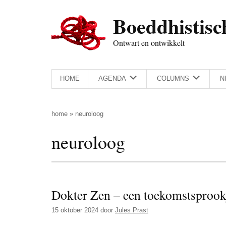
Door
Skip
Spring
Spring
Boeddhistisc
naar
to
naar
naar
de
secondary
de
de
Ontwart en ontwikkelt
hoofd
menu
eerste
voettekst
inhoud
sidebar
HOME
AGENDA
COLUMNS
N
home
»
neuroloog
neuroloog
Dokter Zen – een toekomstsprook
15 oktober 2024
door
Jules Prast