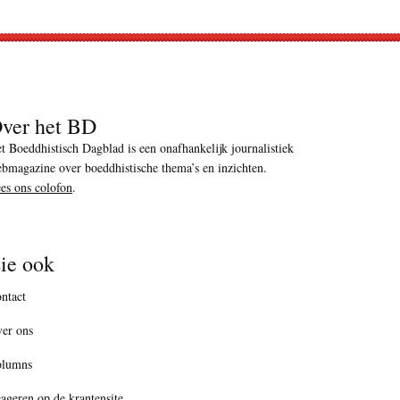
ver het BD
t Boeddhistisch Dagblad is een onafhankelijk journalistiek
bmagazine over boeddhistische thema’s en inzichten.
es ons colofon
.
ie ook
ntact
er ons
olumns
ageren op de krantensite