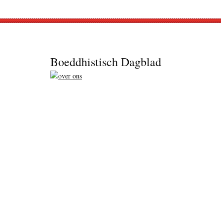
Footer
Boeddhistisch Dagblad