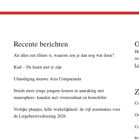
Recente berichten
O
He
Als alles een illusie is, waarom zou je dan nog wat doen?
we
Le
Ksaf – De kunst niet te zijn
Uitnodiging nieuwe Acta Comparanda
Z
Steeds meer jonge jongens komen in aanraking met
manosphere: kanalen met vrouwenhaat en homofobie
Co
Vrolijke plaatjes, kille werkelijkheid: de vijf nominaties voor
Ov
de Liegebeestverkiezing 2026
C
Re