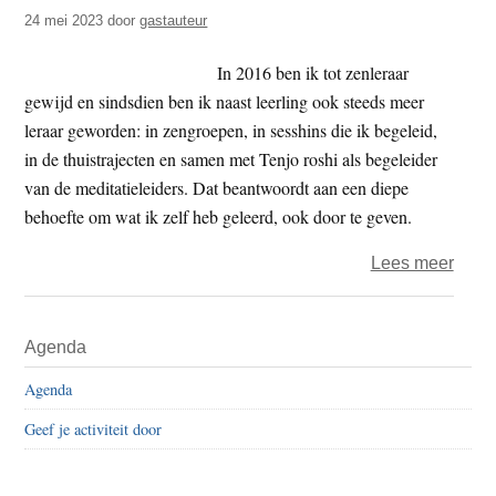
t
24 mei 2023
door
gastauteur
e
e
s
In 2016 ben ik tot zenleraar
i
gewijd en sindsdien ben ik naast leerling ook steeds meer
t
leraar geworden: in zengroepen, in sesshins die ik begeleid,
e
in de thuistrajecten en samen met Tenjo roshi als begeleider
van de meditatieleiders. Dat beantwoordt aan een diepe
behoefte om wat ik zelf heb geleerd, ook door te geven.
over
Lees meer
Zenm
word
Primaire
Agenda
Sidebar
Agenda
Geef je activiteit door