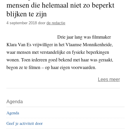
mensen die helemaal niet zo beperkt
t
e
blijken te zijn
e
s
i
4 september 2018
door
de redactie
t
Drie jaar lang was filmmaker
e
Klara Van Es vrijwilliger in het Vlaamse Monnikenheide,
waar mensen met verstandelijke en fysieke beperkingen
wonen. Toen iedereen goed bekend met haar was geraakt,
begon ze te filmen – op haar eigen voorwaarden.
over
Lees meer
‘Zie
mij
Primaire
Agenda
doen
Sidebar
van
Agenda
Klara
Geef je activiteit door
van