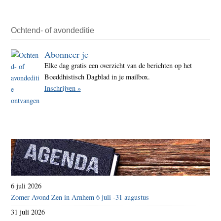
Es:
over
mens
Ochtend- of avondeditie
die
Abonneer je
hele
Elke dag gratis een overzicht van de berichten op het
niet
Boeddhistisch Dagblad in je mailbox.
zo
Inschrijven »
beper
blijk
te
zijn
6 juli 2026
Zomer Avond Zen in Arnhem 6 juli -31 augustus
31 juli 2026