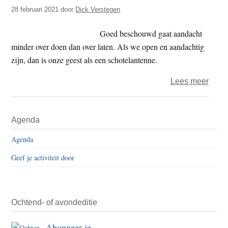
t
28 februari 2021
door
Dick Verstegen
e
e
s
Goed beschouwd gaat aandacht
i
minder over doen dan over laten. Als we open en aandachtig
t
zijn, dan is onze geest als een schotelantenne.
e
over
Lees meer
Dick
–
Primaire
Agenda
aand
Sidebar
is
Agenda
toela
Geef je activiteit door
Ochtend- of avondeditie
Abonneer je