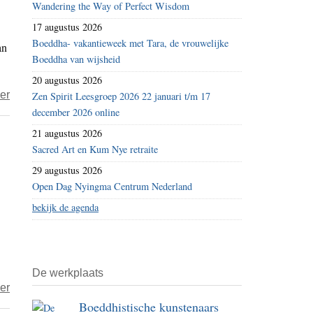
Wandering the Way of Perfect Wisdom
aan
17 augustus 2026
regels
Boeddha- vakantieweek met Tara, de vrouwelijke
an
en
Boeddha van wijsheid
rituelen
20 augustus 2026
over
er
Zen Spirit Leesgroep 2026 22 januari t/m 17
december 2026 online
Dick
–
21 augustus 2026
Leegte
Sacred Art en Kum Nye retraite
die
29 augustus 2026
liefde
Open Dag Nyingma Centrum Nederland
is
bekijk de agenda
De werkplaats
over
er
Boeddhistische kunstenaars
Guy