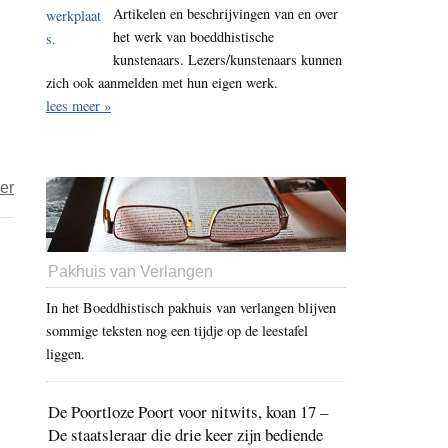
Artikelen en beschrijvingen van en over
–
het werk van boeddhistische
Gehechtheid
kunstenaars. Lezers/kunstenaars kunnen
aan
zich ook aanmelden met hun eigen werk.
regels
lees meer »
en
rituelen
(P.
over
er
silabbata
Amorror
paramasa
vacui
ditthi)
*
Pakhuis van Verlangen
In het Boeddhistisch pakhuis van verlangen blijven
sommige teksten nog een tijdje op de leestafel
liggen.
De Poortloze Poort voor nitwits, koan 17 –
De staatsleraar die drie keer zijn bediende