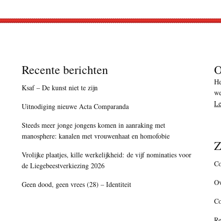
Recente berichten
O
He
Ksaf – De kunst niet te zijn
we
Le
Uitnodiging nieuwe Acta Comparanda
Steeds meer jonge jongens komen in aanraking met
manosphere: kanalen met vrouwenhaat en homofobie
Z
Vrolijke plaatjes, kille werkelijkheid: de vijf nominaties voor
Co
de Liegebeestverkiezing 2026
Ov
Geen dood, geen vrees (28) – Identiteit
C
Re