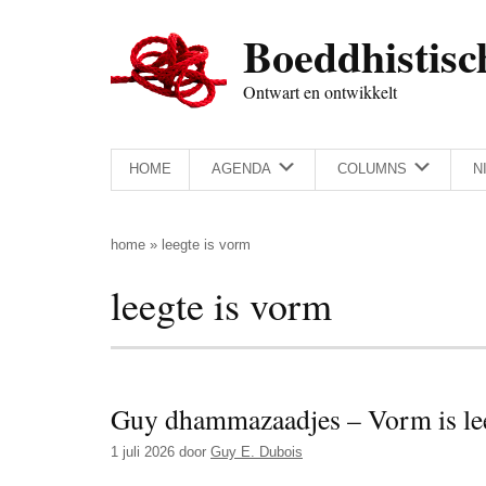
Door
Skip
Spring
Spring
Boeddhistisc
naar
to
naar
naar
de
secondary
de
de
Ontwart en ontwikkelt
hoofd
menu
eerste
voettekst
inhoud
sidebar
HOME
AGENDA
COLUMNS
N
home
»
leegte is vorm
leegte is vorm
Guy dhammazaadjes – Vorm is lee
1 juli 2026
door
Guy E. Dubois