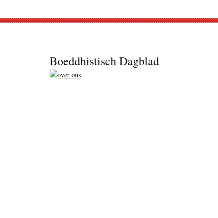
Footer
Boeddhistisch Dagblad