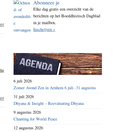
Abonneer je
i
Elke dag gratis een overzicht van de
t
berichten op het Boeddhistisch Dagblad
e
in je mailbox.
over
er
Inschrijven »
Guy
dhammazaadjes
–
Vorm
is
dit
leegte.
Leegte
6 juli 2026
is
Zomer Avond Zen in Arnhem 6 juli -31 augustus
vorm
31 juli 2026
over
er
Dhyana & Insight – Reevaluating Dhyana
Guy
9 augustus 2026
–
Chanting for World Peace
dhammazaadjes-
12 augustus 2026
Gehechtheid