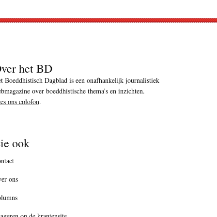
ver het BD
t Boeddhistisch Dagblad is een onafhankelijk journalistiek
bmagazine over boeddhistische thema’s en inzichten.
es ons colofon
.
ie ook
ntact
er ons
olumns
ageren op de krantensite