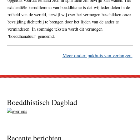
opgelost voordat iemand zich in spirituele zin bevrijd kan wanen. Het
existentiële kerndilemma van boeddhisme is dat wij ieder delen in de
rotheid van de wereld, terwijl wij over het vermogen beschikken onze
bevrijding dichterbij te brengen door het lijden van de ander te
verminderen. In sommige teksten wordt dit vermogen
‘boeddhanatuur’ genoemd.
Meer onder 'pakhuis van verlangen'
Footer
Boeddhistisch Dagblad
Recente berichten