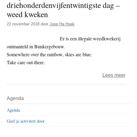
driehonderdenvijfentwintigste dag –
t
e
weed kweken
e
s
i
22 november 2018
door
Joop Ha Hoek
t
Er is een illegale weedkwekerij
e
ontmanteld in Bunkergebouw.
Somewhere over the rainbow, skies are blue.
Take care out-there.
over
Lees meer
Het
jaar
Primaire
Agenda
2018
Sidebar
–
Agenda
de
Geef je activiteit door
drieh
dag