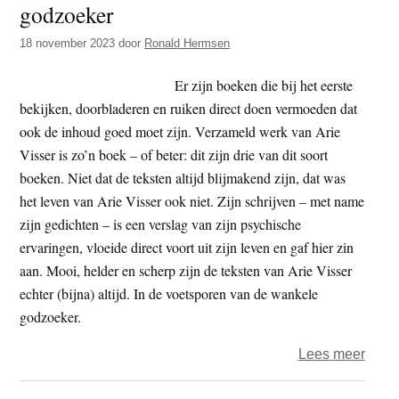
godzoeker
t
e
e
s
18 november 2023
door
Ronald Hermsen
i
Er zijn boeken die bij het eerste
t
bekijken, doorbladeren en ruiken direct doen vermoeden dat
e
ook de inhoud goed moet zijn. Verzameld werk van Arie
Visser is zo’n boek – of beter: dit zijn drie van dit soort
boeken. Niet dat de teksten altijd blijmakend zijn, dat was
het leven van Arie Visser ook niet. Zijn schrijven – met name
zijn gedichten – is een verslag van zijn psychische
ervaringen, vloeide direct voort uit zijn leven en gaf hier zin
aan. Mooi, helder en scherp zijn de teksten van Arie Visser
echter (bijna) altijd. In de voetsporen van de wankele
godzoeker.
over
Lees meer
Rona