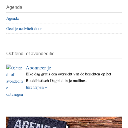
Herm
Primaire
Agenda
–
Sidebar
Een
Agenda
wank
Geef je activiteit door
godz
Ochtend- of avondeditie
Abonneer je
Elke dag gratis een overzicht van de berichten op het
Boeddhistisch Dagblad in je mailbox.
Inschrijven »