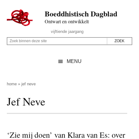
Door
Skip
Spring
Spring
Boeddhistisch Dagblad
naar
to
naar
naar
de
secondary
de
de
Ontwart en ontwikkelt
hoofd
menu
eerste
voettekst
Header
vijftiende jaargang
inhoud
sidebar
Rechts
Z
Z
o
o
e
e
MENU
k
k
b
o
i
p
home
»
jef neve
n
d
Jef Neve
n
e
e
z
n
e
d
s
e
‘Zie mij doen’ van Klara van Es: over
i
z