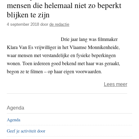
mensen die helemaal niet zo beperkt
t
e
blijken te zijn
e
s
i
4 september 2018
door
de redactie
t
Drie jaar lang was filmmaker
e
Klara Van Es vrijwilliger in het Vlaamse Monnikenheide,
waar mensen met verstandelijke en fysieke beperkingen
wonen. Toen iedereen goed bekend met haar was geraakt,
begon ze te filmen – op haar eigen voorwaarden.
over
Lees meer
‘Zie
mij
Primaire
Agenda
doen
Sidebar
van
Agenda
Klara
Geef je activiteit door
van