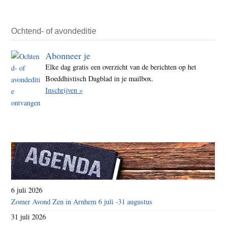
Es:
over
mens
Ochtend- of avondeditie
die
Abonneer je
hele
Elke dag gratis een overzicht van de berichten op het
niet
Boeddhistisch Dagblad in je mailbox.
zo
Inschrijven »
beper
blijk
te
zijn
6 juli 2026
Zomer Avond Zen in Arnhem 6 juli -31 augustus
31 juli 2026