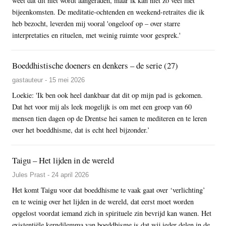
weet dat dit niet wordt aangeraden, maar ik kan niet zo veel met
bijeenkomsten. De meditatie-ochtenden en weekend-retraites die ik
heb bezocht, leverden mij vooral 'ongeloof op – over starre
interpretaties en rituelen, met weinig ruimte voor gesprek.'
Boeddhistische doeners en denkers – de serie (27)
gastauteur - 15 mei 2026
Loekie: 'Ik ben ook heel dankbaar dat dit op mijn pad is gekomen.
Dat het voor mij als leek mogelijk is om met een groep van 60
mensen tien dagen op de Drentse hei samen te mediteren en te leren
over het boeddhisme, dat is echt heel bijzonder.’
Taigu – Het lijden in de wereld
Jules Prast - 24 april 2026
Het komt Taigu voor dat boeddhisme te vaak gaat over ‘verlichting’
en te weinig over het lijden in de wereld, dat eerst moet worden
opgelost voordat iemand zich in spirituele zin bevrijd kan wanen. Het
existentiële kerndilemma van boeddhisme is dat wij ieder delen in de