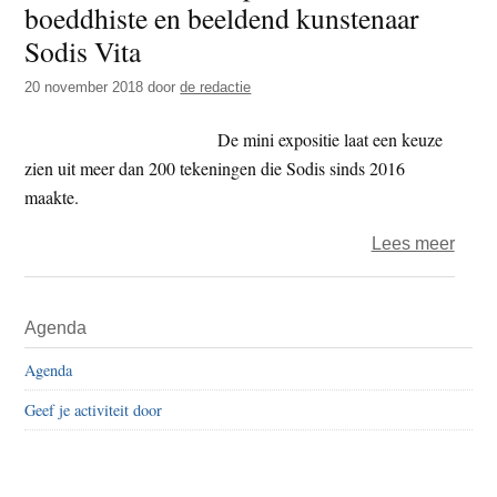
boeddhiste en beeldend kunstenaar
t
e
Sodis Vita
e
s
i
20 november 2018
door
de redactie
t
De mini expositie laat een keuze
e
zien uit meer dan 200 tekeningen die Sodis sinds 2016
maakte.
over
Lees meer
Ketel
–
Primaire
Agenda
mini
Sidebar
expos
Agenda
van
Geef je activiteit door
boed
en
beel