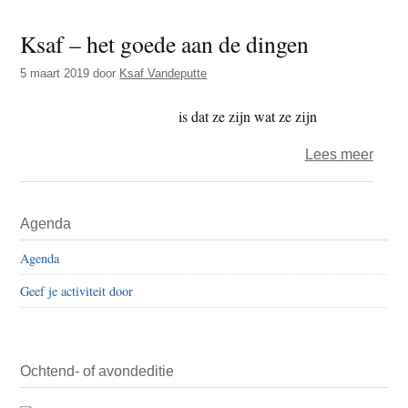
goed
Ksaf – het goede aan de dingen
aan
de
5 maart 2019
door
Ksaf Vandeputte
ding
is dat ze zijn wat ze zijn
over
Lees meer
Ksaf
–
Primaire
Agenda
het
Sidebar
goed
Agenda
aan
Geef je activiteit door
de
ding
Ochtend- of avondeditie