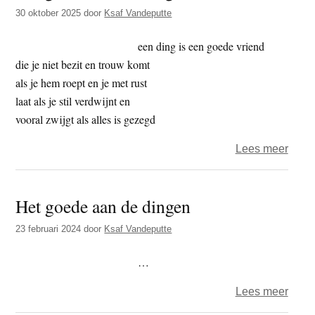
t
30 oktober 2025
door
Ksaf Vandeputte
e
e
s
een ding is een goede vriend
i
die je niet bezit en trouw komt
t
als je hem roept en je met rust
e
laat als je stil verdwijnt en
vooral zwijgt als alles is gezegd
over
Lees meer
Het
goed
Het goede aan de dingen
aan
de
23 februari 2024
door
Ksaf Vandeputte
ding
…
over
Lees meer
Het