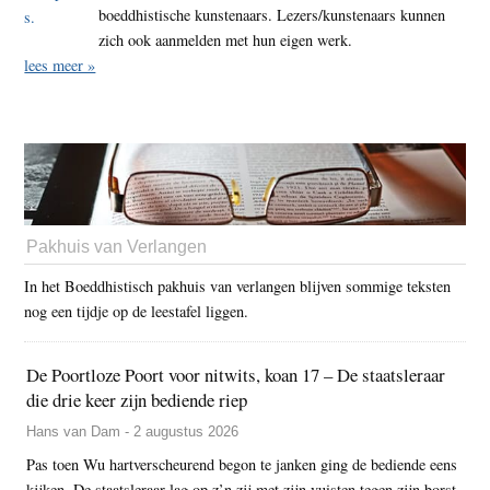
boeddhistische kunstenaars. Lezers/kunstenaars kunnen
zich ook aanmelden met hun eigen werk.
lees meer »
Pakhuis van Verlangen
In het Boeddhistisch pakhuis van verlangen blijven sommige teksten
nog een tijdje op de leestafel liggen.
De Poortloze Poort voor nitwits, koan 17 – De staatsleraar
die drie keer zijn bediende riep
Hans van Dam - 2 augustus 2026
Pas toen Wu hartverscheurend begon te janken ging de bediende eens
kijken. De staatsleraar lag op z’n zij met zijn vuisten tegen zijn borst