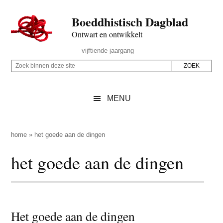
Door
Skip
Spring
Spring
Boeddhistisch Dagblad
naar
to
naar
naar
de
secondary
de
de
Ontwart en ontwikkelt
hoofd
menu
eerste
voettekst
Header
vijftiende jaargang
inhoud
sidebar
Rechts
Z
Z
o
o
e
e
MENU
k
k
b
o
i
p
home
»
het goede aan de dingen
n
d
het goede aan de dingen
n
e
e
z
n
e
d
s
e
Het goede aan de dingen
i
z