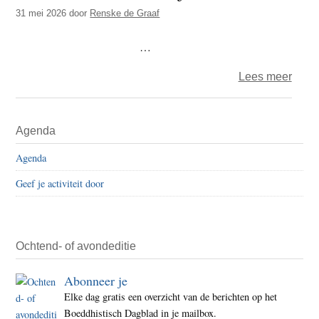
t
31 mei 2026
door
Renske de Graaf
e
e
s
…
i
t
over
Lees meer
e
Rens
haiku
Primaire
Agenda
–
Sidebar
krulle
Agenda
Geef je activiteit door
Ochtend- of avondeditie
Abonneer je
Elke dag gratis een overzicht van de berichten op het
Boeddhistisch Dagblad in je mailbox.