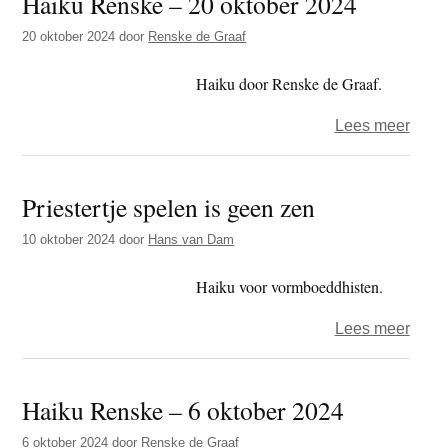
Haiku Renske – 20 oktober 2024
tusse
20 oktober 2024
door
Renske de Graaf
wind
en
Haiku door Renske de Graaf.
richti
over
Lees meer
Haik
Rens
Priestertje spelen is geen zen
–
20
10 oktober 2024
door
Hans van Dam
oktob
2024
Haiku voor vormboeddhisten.
over
Lees meer
Priest
spel
Haiku Renske – 6 oktober 2024
is
geen
6 oktober 2024
door
Renske de Graaf