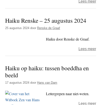
over
Lees meer
Haik
op
Haiku Renske – 25 augustus 2024
haiku
tusse
25 augustus 2024
door
Renske de Graaf
same
en
Haiku door Renske de Graaf.
allee
over
Lees meer
Haik
Rens
Haiku op haiku: tussen boeddha en
–
beeld
25
augu
17 augustus 2024
door
Hans van Dam
2024
Lettergrepen naar niet-weten.
over
Lees meer