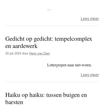
16
–
…
Kyor
over
Lees meer
Haik
–
Gedicht op gedicht: tempelcomplex
pube
en aardewerk
20 juli 2024
door
Hans van Dam
Lettergrepen naar niet-weten.
over
Lees meer
Gedic
op
Haiku op haiku: tussen buigen en
gedic
barsten
temp
en