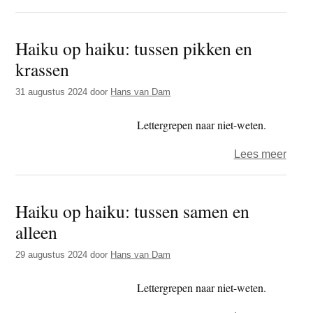
Haik
op
Haiku op haiku: tussen pikken en
haiku
krassen
tusse
mijm
31 augustus 2024
door
Hans van Dam
en
male
Lettergrepen naar niet-weten.
over
Lees meer
Haik
op
Haiku op haiku: tussen samen en
haiku
alleen
tusse
pikke
29 augustus 2024
door
Hans van Dam
en
kras
Lettergrepen naar niet-weten.