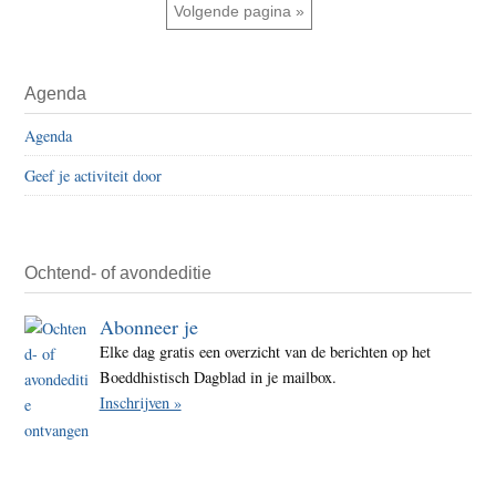
weggelaten
tusse
Ga naar
Volgende pagina »
hang
en
Primaire
wilge
Agenda
Sidebar
Agenda
Geef je activiteit door
Ochtend- of avondeditie
Abonneer je
Elke dag gratis een overzicht van de berichten op het
Boeddhistisch Dagblad in je mailbox.
Inschrijven »