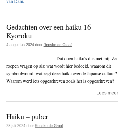
Haik
op
haiku
Gedachten over een haiku 16 –
tusse
Kyoroku
boed
en
4 augustus 2024
door
Renske de Graaf
beel
Dat doen haiku’s dus met mij. Ze
roepen vragen op als: wat wordt hier bedoeld, waarom dit
symboolwoord, wat zegt deze haiku over de Japanse cultuur?
Waarom werd iets opgeschreven zoals het is opgeschreven?
over
Lees meer
Geda
over
Haiku – puber
een
haiku
28 juli 2024
door
Renske de Graaf