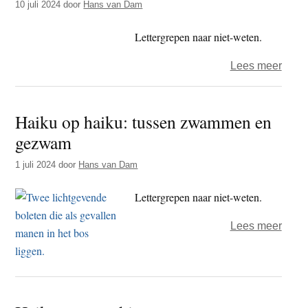
10 juli 2024
door
Hans van Dam
aard
Lettergrepen naar niet-weten.
over
Lees meer
Haik
op
Haiku op haiku: tussen zwammen en
haiku
gezwam
tusse
buig
1 juli 2024
door
Hans van Dam
en
barst
Lettergrepen naar niet-weten.
over
Lees meer
Haik
op
haiku
tusse