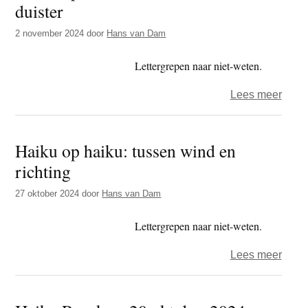
duister
t
e
e
s
2 november 2024
door
Hans van Dam
i
Lettergrepen naar niet-weten.
t
e
over
Lees meer
Haik
op
Haiku op haiku: tussen wind en
haiku
richting
tusse
licht
27 oktober 2024
door
Hans van Dam
en
duist
Lettergrepen naar niet-weten.
over
Lees meer
Haik
op
haiku