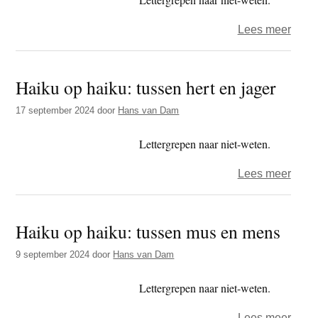
over
Lees meer
Haik
op
Haiku op haiku: tussen hert en jager
haiku
tusse
17 september 2024
door
Hans van Dam
statig
en
Lettergrepen naar niet-weten.
suf
over
Lees meer
Haik
op
Haiku op haiku: tussen mus en mens
haiku
tusse
9 september 2024
door
Hans van Dam
hert
en
Lettergrepen naar niet-weten.
jager
over
Lees meer