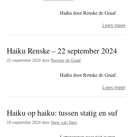
zen
Haiku door Renske de Graaf.
over
Lees meer
Haik
Rens
Haiku Renske – 22 september 2024
–
6
22 september 2024
door
Renske de Graaf
oktob
2024
Haiku door Renske de Graaf.
over
Lees meer
Haik
Rens
Haiku op haiku: tussen statig en suf
–
22
19 september 2024
door
Hans van Dam
sept
2024
Lettergrepen naar niet-weten.