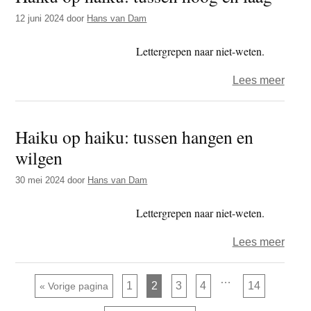
tusse
12 juni 2024
door
Hans van Dam
spel
en
Lettergrepen naar niet-weten.
leven
over
Lees meer
Haik
op
Haiku op haiku: tussen hangen en
haiku
wilgen
tusse
hoog
30 mei 2024
door
Hans van Dam
en
laag
Lettergrepen naar niet-weten.
over
Lees meer
Haik
op
Interim
…
Pagina
Pagina
Pagina
Pagina
Pagina
Ga naar
1
2
3
4
14
«
Vorige pagina
pagina's
haiku
zijn