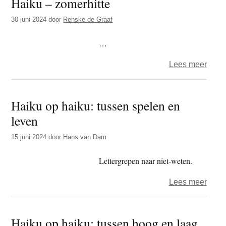
Haiku – zomerhitte
zwa
en
30 juni 2024
door
Renske de Graaf
gez
…
over
Lees meer
Haik
–
Haiku op haiku: tussen spelen en
zomer
leven
15 juni 2024
door
Hans van Dam
Lettergrepen naar niet-weten.
over
Lees meer
Haik
op
Haiku op haiku: tussen hoog en laag
haiku