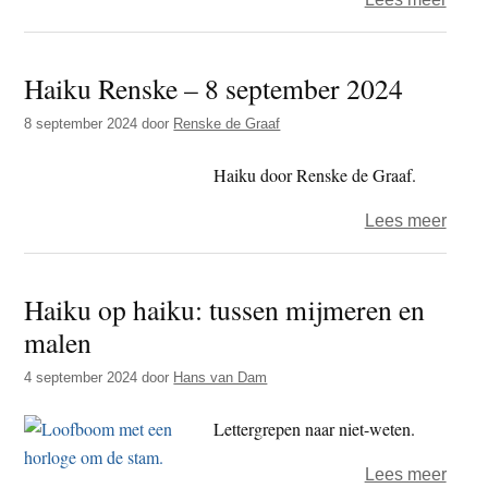
Haik
op
Haiku Renske – 8 september 2024
haiku
tusse
8 september 2024
door
Renske de Graaf
mus
en
Haiku door Renske de Graaf.
mens
over
Lees meer
Haik
Rens
Haiku op haiku: tussen mijmeren en
–
malen
8
sept
4 september 2024
door
Hans van Dam
2024
Lettergrepen naar niet-weten.
over
Lees meer