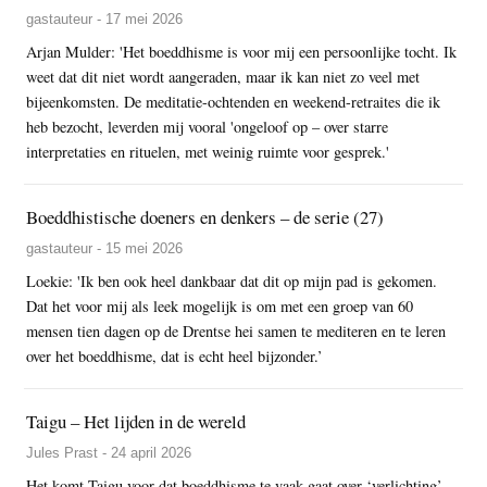
gastauteur - 17 mei 2026
Arjan Mulder: 'Het boeddhisme is voor mij een persoonlijke tocht. Ik
weet dat dit niet wordt aangeraden, maar ik kan niet zo veel met
bijeenkomsten. De meditatie-ochtenden en weekend-retraites die ik
heb bezocht, leverden mij vooral 'ongeloof op – over starre
interpretaties en rituelen, met weinig ruimte voor gesprek.'
Boeddhistische doeners en denkers – de serie (27)
gastauteur - 15 mei 2026
Loekie: 'Ik ben ook heel dankbaar dat dit op mijn pad is gekomen.
Dat het voor mij als leek mogelijk is om met een groep van 60
mensen tien dagen op de Drentse hei samen te mediteren en te leren
over het boeddhisme, dat is echt heel bijzonder.’
Taigu – Het lijden in de wereld
Jules Prast - 24 april 2026
Het komt Taigu voor dat boeddhisme te vaak gaat over ‘verlichting’