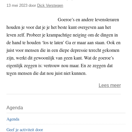
t
13 mei 2023
door
Dick Verstegen
e
e
s
Goeroe’s en andere levensleraren
i
houden je voor dat je je het beste kunt overgeven aan het
t
leven zelf. Probeer je krampachtige neiging om de dingen in
e
de hand te houden ‘los te laten’ Ga er maar aan staan. Ook en
juist voor mensen die in een diepe depressie terecht gekomen
zijn, werkt dit gewoonlijk van geen kant. Wat de goeroe’s
eigenlijk zeggen is: vertrouw nou maar. En ze zeggen dat
tegen mensen die dat nou juist niet kunnen.
over
Lees meer
Dick
–
Primaire
Agenda
Vert
Sidebar
(1)
Agenda
Geef je activiteit door