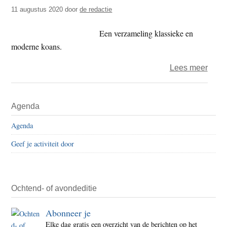
t
11 augustus 2020
door
de redactie
e
e
s
Een verzameling klassieke en
i
moderne koans.
t
e
over
Lees meer
Boek
–
Primaire
Agenda
zen
Sidebar
en
Agenda
onzin
Geef je activiteit door
van
het
leven
Ochtend- of avondeditie
Abonneer je
Elke dag gratis een overzicht van de berichten op het