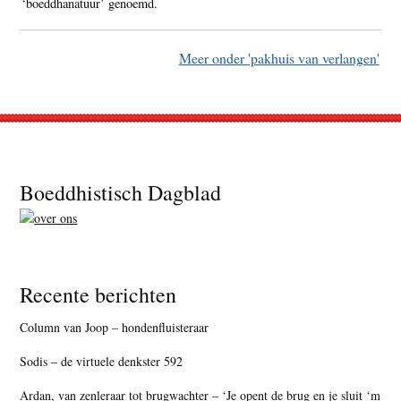
‘boeddhanatuur’ genoemd.
Meer onder 'pakhuis van verlangen'
Footer
Boeddhistisch Dagblad
Recente berichten
Column van Joop – hondenfluisteraar
Sodis – de virtuele denkster 592
Ardan, van zenleraar tot brugwachter – ‘Je opent de brug en je sluit ‘m