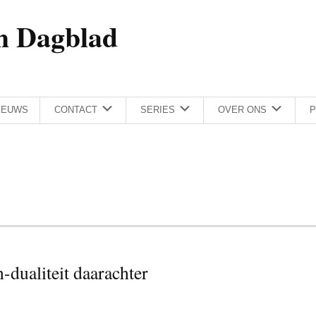
h Dagblad
IEUWS
CONTACT
SERIES
OVER ONS
P
n-dualiteit daarachter