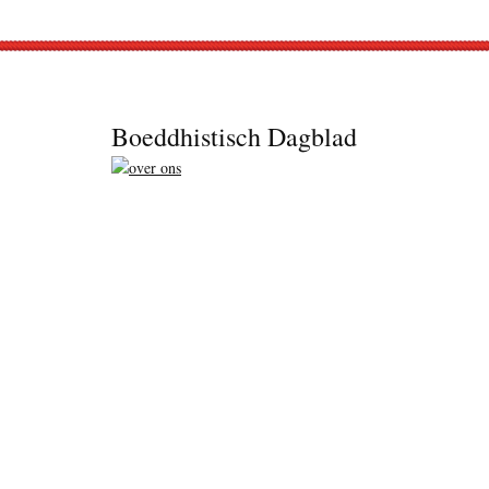
Footer
Boeddhistisch Dagblad