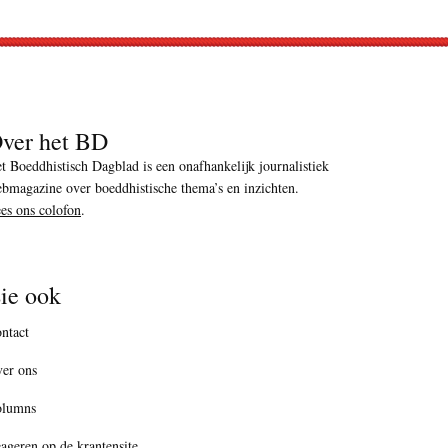
ver het BD
t Boeddhistisch Dagblad is een onafhankelijk journalistiek
bmagazine over boeddhistische thema’s en inzichten.
es ons colofon
.
ie ook
ntact
er ons
olumns
ageren op de krantensite