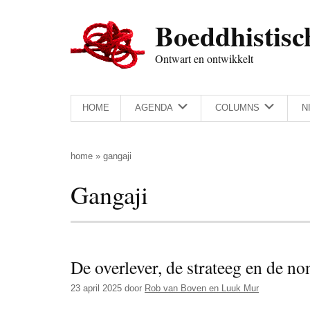
Door
Skip
Spring
Spring
Boeddhistisc
naar
to
naar
naar
de
secondary
de
de
Ontwart en ontwikkelt
hoofd
menu
eerste
voettekst
inhoud
sidebar
HOME
AGENDA
COLUMNS
N
home
»
gangaji
Gangaji
De overlever, de strateeg en de no
23 april 2025
door
Rob van Boven en Luuk Mur