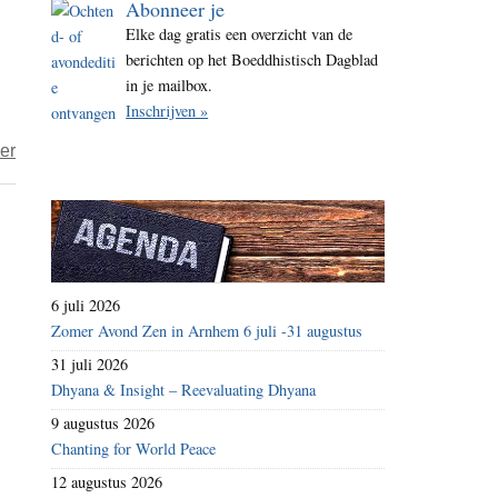
Abonneer je
i
Elke dag gratis een overzicht van de
t
berichten op het Boeddhistisch Dagblad
e
in je mailbox.
Inschrijven »
over
er
De
overlever,
de
strateeg
en
6 juli 2026
de
Zomer Avond Zen in Arnhem 6 juli -31 augustus
non-
31 juli 2026
dualiteit
Dhyana & Insight – Reevaluating Dhyana
daarachter
9 augustus 2026
Chanting for World Peace
12 augustus 2026