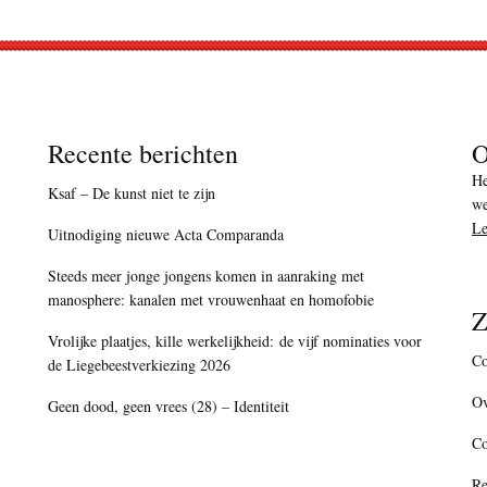
Recente berichten
O
He
Ksaf – De kunst niet te zijn
we
Le
Uitnodiging nieuwe Acta Comparanda
Steeds meer jonge jongens komen in aanraking met
manosphere: kanalen met vrouwenhaat en homofobie
Z
Vrolijke plaatjes, kille werkelijkheid: de vijf nominaties voor
Co
de Liegebeestverkiezing 2026
Ov
Geen dood, geen vrees (28) – Identiteit
C
Re