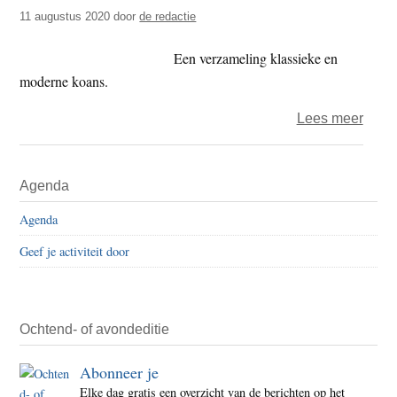
t
11 augustus 2020
door
de redactie
e
e
s
Een verzameling klassieke en
i
moderne koans.
t
e
over
Lees meer
Boek
–
Primaire
Agenda
zen
Sidebar
en
Agenda
onzin
Geef je activiteit door
van
het
leven
Ochtend- of avondeditie
Abonneer je
Elke dag gratis een overzicht van de berichten op het