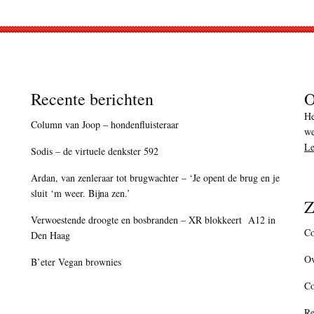
Recente berichten
O
He
Column van Joop – hondenfluisteraar
we
Le
Sodis – de virtuele denkster 592
Ardan, van zenleraar tot brugwachter – ‘Je opent de brug en je
sluit ‘m weer. Bijna zen.’
Z
Verwoestende droogte en bosbranden – XR blokkeert A12 in
Co
Den Haag
Ov
B’eter Vegan brownies
C
Re