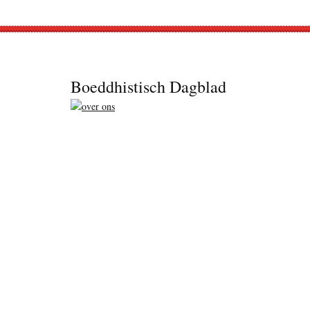
Footer
Boeddhistisch Dagblad