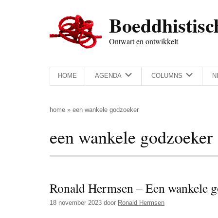
Door
Skip
Spring
Spring
Boeddhistisc
naar
to
naar
naar
de
secondary
de
de
Ontwart en ontwikkelt
hoofd
menu
eerste
voettekst
inhoud
sidebar
HOME
AGENDA
COLUMNS
N
home
»
een wankele godzoeker
een wankele godzoeker
Ronald Hermsen – Een wankele g
18 november 2023
door
Ronald Hermsen