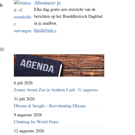
Abonneer je
de
i
Elke dag gratis een overzicht van de
t
berichten op het Boeddhistisch Dagblad
e
in je mailbox.
Inschrijven »
over
er
Ronald
Hermsen
–
Een
6 juli 2026
wankele
Zomer Avond Zen in Arnhem 6 juli -31 augustus
godzoeker
31 juli 2026
Dhyana & Insight – Reevaluating Dhyana
9 augustus 2026
Chanting for World Peace
12 augustus 2026