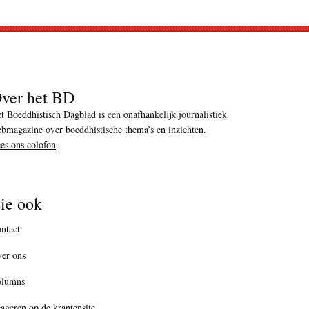
ver het BD
t Boeddhistisch Dagblad is een onafhankelijk journalistiek
bmagazine over boeddhistische thema’s en inzichten.
es ons colofon
.
ie ook
ntact
er ons
olumns
ageren op de krantensite