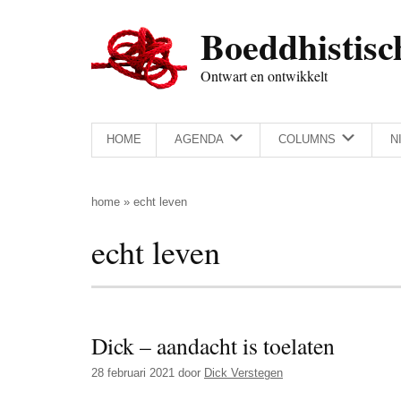
Door
Skip
Spring
Spring
Boeddhistisc
naar
to
naar
naar
de
secondary
de
de
Ontwart en ontwikkelt
hoofd
menu
eerste
voettekst
inhoud
sidebar
HOME
AGENDA
COLUMNS
N
home
»
echt leven
echt leven
Dick – aandacht is toelaten
28 februari 2021
door
Dick Verstegen