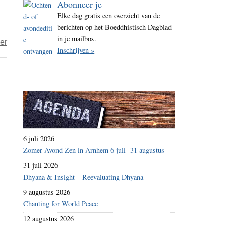
Abonneer je
i
Elke dag gratis een overzicht van de
t
berichten op het Boeddhistisch Dagblad
e
in je mailbox.
over
er
Inschrijven »
Dick
–
aandacht
is
toelaten
6 juli 2026
Zomer Avond Zen in Arnhem 6 juli -31 augustus
31 juli 2026
Dhyana & Insight – Reevaluating Dhyana
9 augustus 2026
Chanting for World Peace
12 augustus 2026