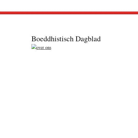
Footer
Boeddhistisch Dagblad