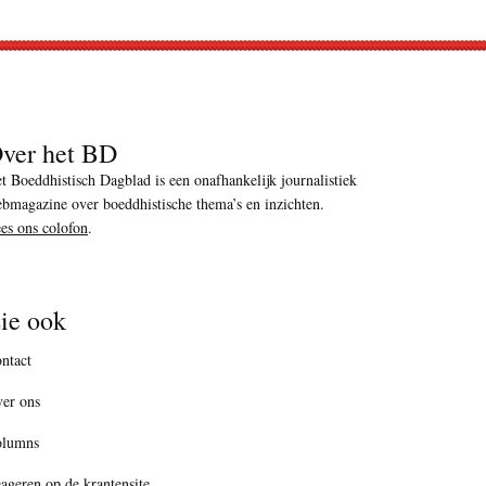
ver het BD
t Boeddhistisch Dagblad is een onafhankelijk journalistiek
bmagazine over boeddhistische thema’s en inzichten.
es ons colofon
.
ie ook
ntact
er ons
olumns
ageren op de krantensite