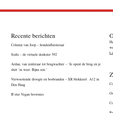
Recente berichten
O
He
Column van Joop – hondenfluisteraar
we
Le
Sodis – de virtuele denkster 592
Ardan, van zenleraar tot brugwachter – ‘Je opent de brug en je
sluit ‘m weer. Bijna zen.’
Z
Verwoestende droogte en bosbranden – XR blokkeert A12 in
Co
Den Haag
Ov
B’eter Vegan brownies
C
Re