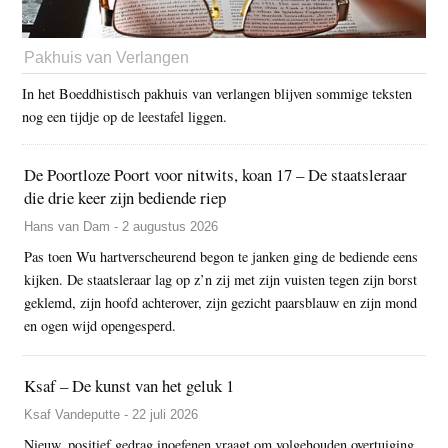
Pakhuis van Verlangen
In het Boeddhistisch pakhuis van verlangen blijven sommige teksten
nog een tijdje op de leestafel liggen.
De Poortloze Poort voor nitwits, koan 17 – De staatsleraar
die drie keer zijn bediende riep
Hans van Dam - 2 augustus 2026
Pas toen Wu hartverscheurend begon te janken ging de bediende eens
kijken. De staatsleraar lag op z’n zij met zijn vuisten tegen zijn borst
geklemd, zijn hoofd achterover, zijn gezicht paarsblauw en zijn mond
en ogen wijd opengesperd.
Ksaf – De kunst van het geluk 1
Ksaf Vandeputte - 22 juli 2026
Nieuw, positief gedrag inoefenen vraagt om volgehouden overtuiging.