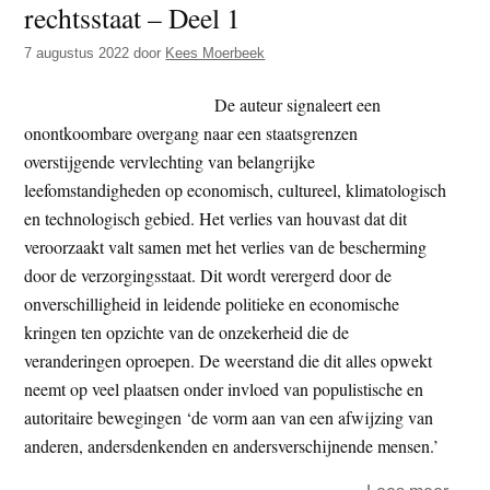
rechtsstaat – Deel 1
t
e
e
s
7 augustus 2022
door
Kees Moerbeek
i
De auteur signaleert een
t
onontkoombare overgang naar een staatsgrenzen
e
overstijgende vervlechting van belangrijke
leefomstandigheden op economisch, cultureel, klimatologisch
en technologisch gebied. Het verlies van houvast dat dit
veroorzaakt valt samen met het verlies van de bescherming
door de verzorgingsstaat. Dit wordt verergerd door de
onverschilligheid in leidende politieke en economische
kringen ten opzichte van de onzekerheid die de
veranderingen oproepen. De weerstand die dit alles opwekt
neemt op veel plaatsen onder invloed van populistische en
autoritaire bewegingen ‘de vorm aan van een afwijzing van
anderen, andersdenkenden en andersverschijnende mensen.’