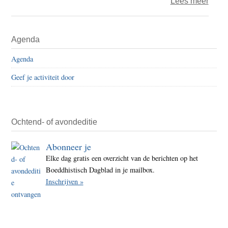
over
Lees meer
De
rafel
Primaire
Agenda
van
Sidebar
onze
Agenda
demo
Geef je activiteit door
recht
–
Deel
1
Ochtend- of avondeditie
Abonneer je
Elke dag gratis een overzicht van de berichten op het
Boeddhistisch Dagblad in je mailbox.
Inschrijven »