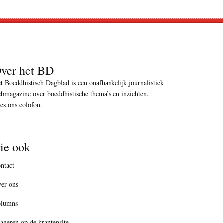
ver het BD
t Boeddhistisch Dagblad is een onafhankelijk journalistiek
bmagazine over boeddhistische thema’s en inzichten.
es ons colofon
.
ie ook
ntact
er ons
olumns
ageren op de krantensite