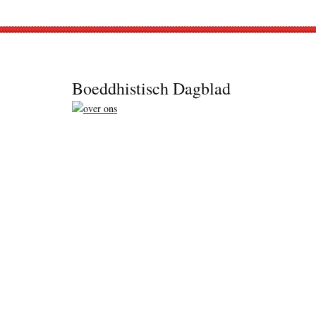
Footer
Boeddhistisch Dagblad