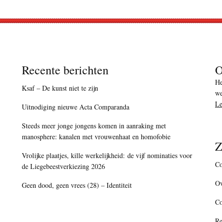
Recente berichten
O
He
Ksaf – De kunst niet te zijn
we
Le
Uitnodiging nieuwe Acta Comparanda
Steeds meer jonge jongens komen in aanraking met
manosphere: kanalen met vrouwenhaat en homofobie
Z
Vrolijke plaatjes, kille werkelijkheid: de vijf nominaties voor
Co
de Liegebeestverkiezing 2026
Ov
Geen dood, geen vrees (28) – Identiteit
C
Re