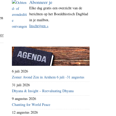
Abonneer je
i
Elke dag gratis een overzicht van de
t
berichten op het Boeddhistisch Dagblad
en
e
in je mailbox.
Inschrijven »
over
er
Dokter
Zen
–
een
toekomstsprookje?
6 juli 2026
Zomer Avond Zen in Arnhem 6 juli -31 augustus
31 juli 2026
Dhyana & Insight – Reevaluating Dhyana
9 augustus 2026
Chanting for World Peace
12 augustus 2026