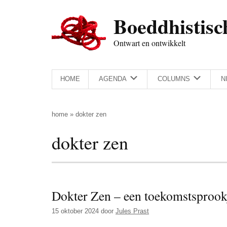
Door
Skip
Spring
Spring
Boeddhistisc
naar
to
naar
naar
de
secondary
de
de
Ontwart en ontwikkelt
hoofd
menu
eerste
voettekst
inhoud
sidebar
HOME
AGENDA
COLUMNS
N
home
»
dokter zen
dokter zen
Dokter Zen – een toekomstsprook
15 oktober 2024
door
Jules Prast