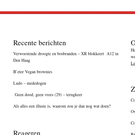
Recente berichten
O
He
Verwoestende droogte en bosbranden – XR blokkeert A12 in
we
Den Haag
Le
B’eter Vegan brownies
Ludo – mededogen
Z
Geen dood, geen vrees (29) – terugkeer
Co
Als alles een illusie is, waarom zou je dan nog wat doen?
Ov
C
Reageren
Re