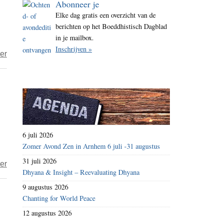
Abonneer je
i
Elke dag gratis een overzicht van de
t
berichten op het Boeddhistisch Dagblad
e
in je mailbox.
Inschrijven »
over
er
Dick
–
Aandacht
is
toelaten
6 juli 2026
Zomer Avond Zen in Arnhem 6 juli -31 augustus
31 juli 2026
over
er
Dhyana & Insight – Reevaluating Dhyana
Dick
9 augustus 2026
–
Chanting for World Peace
aandacht
12 augustus 2026
is