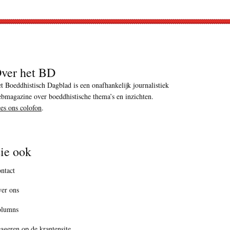
ver het BD
t Boeddhistisch Dagblad is een onafhankelijk journalistiek
bmagazine over boeddhistische thema’s en inzichten.
es ons colofon
.
ie ook
ntact
er ons
olumns
ageren op de krantensite