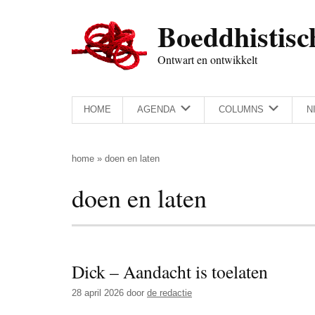
Door
Skip
Spring
Spring
Boeddhistisc
naar
to
naar
naar
de
secondary
de
de
Ontwart en ontwikkelt
hoofd
menu
eerste
voettekst
inhoud
sidebar
HOME
AGENDA
COLUMNS
N
home
»
doen en laten
doen en laten
Dick – Aandacht is toelaten
28 april 2026
door
de redactie