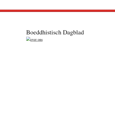
Footer
Boeddhistisch Dagblad