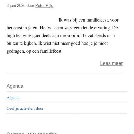
t
3 juni 2026
door
Peter Pijls
e
e
s
Ik was bij een familiefeest, voor
i
het eerst in jaren. Het was een vervreemdende ervaring. De
t
high tea ging goeddeels aan me voorbij. Ik zat steeds naar
e
buiten te kijken. Ik wist niet meer goed hoe je je moet
gedragen, op een familiefeest.
over
Lees meer
Peter
–
Primaire
Agenda
Fest
Sidebar
Agenda
Geef je activiteit door