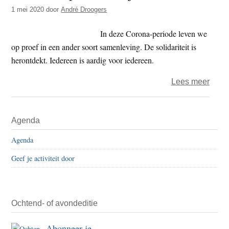
t
1 mei 2020
door
André Droogers
e
e
s
In deze Corona-periode leven we
i
op proef in een ander soort samenleving. De solidariteit is
t
herontdekt. Iedereen is aardig voor iedereen.
e
over
Lees meer
Coro
helpt
Primaire
Agenda
een
Sidebar
hand
Agenda
Geef je activiteit door
Ochtend- of avondeditie
Abonneer je