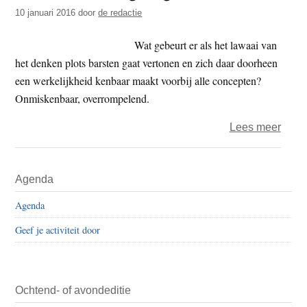
t
10 januari 2016
door
de redactie
e
e
s
Wat gebeurt er als het lawaai van
i
het denken plots barsten gaat vertonen en zich daar doorheen
t
een werkelijkheid kenbaar maakt voorbij alle concepten?
e
Onmiskenbaar, overrompelend.
over
Lees meer
Waer
–
Primaire
Agenda
een
Sidebar
getui
Agenda
van
Geef je activiteit door
stilte
Ochtend- of avondeditie