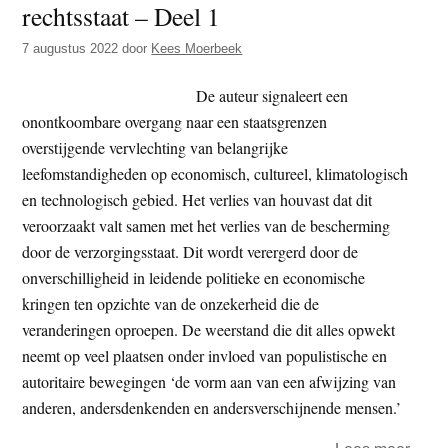
rechtsstaat – Deel 1
t
e
e
s
7 augustus 2022
door
Kees Moerbeek
i
De auteur signaleert een
t
onontkoombare overgang naar een staatsgrenzen
e
overstijgende vervlechting van belangrijke
leefomstandigheden op economisch, cultureel, klimatologisch
en technologisch gebied. Het verlies van houvast dat dit
veroorzaakt valt samen met het verlies van de bescherming
door de verzorgingsstaat. Dit wordt verergerd door de
onverschilligheid in leidende politieke en economische
kringen ten opzichte van de onzekerheid die de
veranderingen oproepen. De weerstand die dit alles opwekt
neemt op veel plaatsen onder invloed van populistische en
autoritaire bewegingen ‘de vorm aan van een afwijzing van
anderen, andersdenkenden en andersverschijnende mensen.’