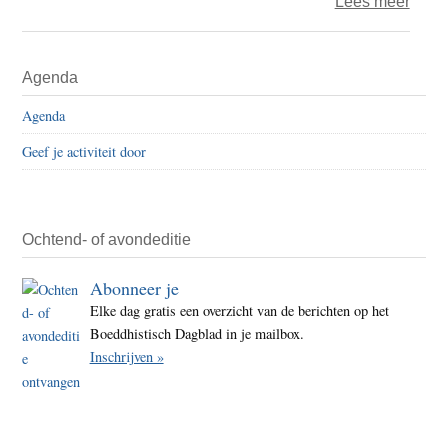
over
Lees meer
De
rafel
Primaire
Agenda
van
Sidebar
onze
Agenda
demo
Geef je activiteit door
recht
–
Deel
1
Ochtend- of avondeditie
Abonneer je
Elke dag gratis een overzicht van de berichten op het
Boeddhistisch Dagblad in je mailbox.
Inschrijven »