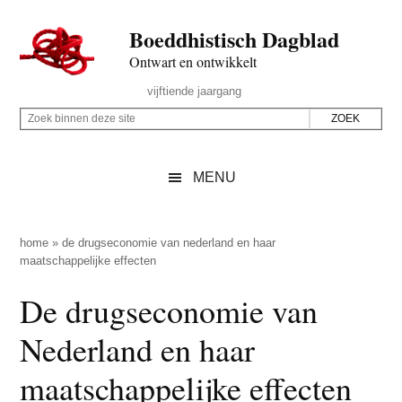
Door
Skip
Spring
Spring
Boeddhistisch Dagblad
naar
to
naar
naar
de
secondary
de
de
Ontwart en ontwikkelt
hoofd
menu
eerste
voettekst
Header
vijftiende jaargang
inhoud
sidebar
Rechts
Z
Z
o
o
e
e
MENU
k
k
b
o
i
p
home
»
de drugseconomie van nederland en haar
n
maatschappelijke effecten
d
n
e
De drugseconomie van
e
z
n
Nederland en haar
e
d
s
maatschappelijke effecten
e
i
z