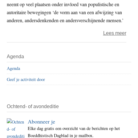
neemt op veel plaatsen onder invloed van populistische en
autoritaire bewegingen ‘de vorm aan van een afwijzing van
anderen, andersdenkenden en andersverschijnende mensen.’
over
Lees meer
De
rafel
Primaire
Agenda
van
Sidebar
onze
Agenda
demo
Geef je activiteit door
recht
–
Deel
1
Ochtend- of avondeditie
Abonneer je
Elke dag gratis een overzicht van de berichten op het
Boeddhistisch Dagblad in je mailbox.