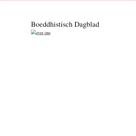
Footer
Boeddhistisch Dagblad