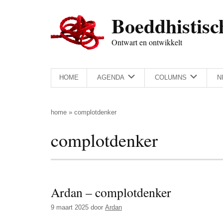
Door
Skip
Spring
Spring
Boeddhistisc
naar
to
naar
naar
de
secondary
de
de
Ontwart en ontwikkelt
hoofd
menu
eerste
voettekst
inhoud
sidebar
HOME
AGENDA
COLUMNS
N
home
»
complotdenker
complotdenker
Ardan – complotdenker
9 maart 2025
door
Ardan