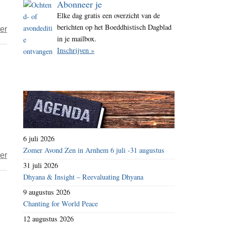
Abonneer je
i
Elke dag gratis een overzicht van de
t
berichten op het Boeddhistisch Dagblad
over
er
e
in je mailbox.
Ardan
Inschrijven »
–
complotdenker
6 juli 2026
Zomer Avond Zen in Arnhem 6 juli -31 augustus
over
er
31 juli 2026
Immuun
Dhyana & Insight – Reevaluating Dhyana
tegen
9 augustus 2026
nepnieuws
Chanting for World Peace
12 augustus 2026