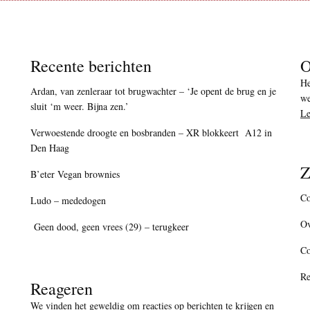
Recente berichten
O
He
Ardan, van zenleraar tot brugwachter – ‘Je opent de brug en je
we
sluit ‘m weer. Bijna zen.’
Le
Verwoestende droogte en bosbranden – XR blokkeert A12 in
Den Haag
Z
B’eter Vegan brownies
Co
Ludo – mededogen
Ov
Geen dood, geen vrees (29) – terugkeer
C
Re
Reageren
We vinden het geweldig om reacties op berichten te krijgen en