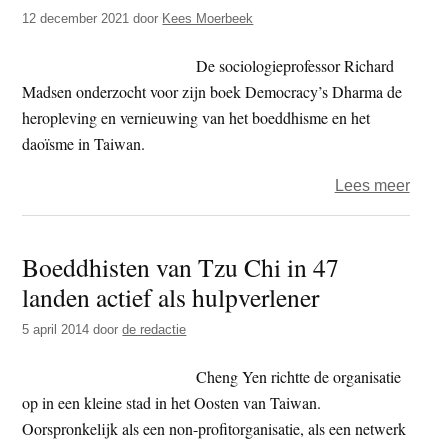
t
12 december 2021
door
Kees Moerbeek
e
e
s
De sociologieprofessor Richard
i
Madsen onderzocht voor zijn boek Democracy’s Dharma de
t
heropleving en vernieuwing van het boeddhisme en het
e
daoïsme in Taiwan.
over
Lees meer
Dhar
en
Boeddhisten van Tzu Chi in 47
demo
landen actief als hulpverlener
5 april 2014
door
de redactie
Cheng Yen richtte de organisatie
op in een kleine stad in het Oosten van Taiwan.
Oorspronkelijk als een non-profitorganisatie, als een netwerk