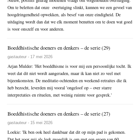
Nieuw, positief gedrag inoefenen vraagt om volgehouden overtuiging.
Om te beletten dat onze overtuiging slinkt, kunnen we een gevoel van
hoogdringendheid opwekken, als besef van onze eindigheid. De
uitdaging wordt dan dat we elk moment benutten om te doen wat goed
is voor onszelf en voor anderen.
Boeddhistische doeners en denkers – de serie (29)
gastauteur - 17 mei 2026
Arjan Mulder: 'Het boeddhisme is voor mij een persoonlijke tocht. Ik
weet dat dit niet wordt aangeraden, maar ik kan niet zo veel met
bijeenkomsten. De meditatie-ochtenden en weekend-retraites die ik
heb bezocht, leverden mij vooral 'ongeloof op – over starre
interpretaties en rituelen, met weinig ruimte voor gesprek.'
Boeddhistische doeners en denkers – de serie (27)
gastauteur - 15 mei 2026
Loekie: 'Ik ben ook heel dankbaar dat dit op mijn pad is gekomen.
Dat het voor mij als leek mogelijk is om met een groep van 60