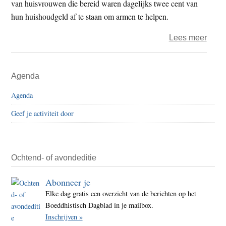
van huisvrouwen die bereid waren dagelijks twee cent van
hun huishoudgeld af te staan om armen te helpen.
over
Lees meer
Boed
van
Primaire
Agenda
Tzu
Sidebar
Chi
Agenda
in
Geef je activiteit door
47
land
actief
als
Ochtend- of avondeditie
hulpv
Abonneer je
Elke dag gratis een overzicht van de berichten op het
Boeddhistisch Dagblad in je mailbox.
Inschrijven »