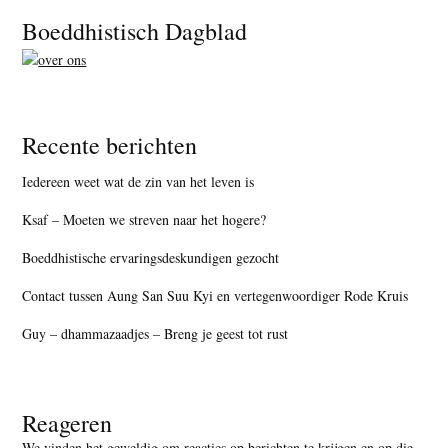
Footer
Boeddhistisch Dagblad
Recente berichten
Iedereen weet wat de zin van het leven is
Ksaf – Moeten we streven naar het hogere?
Boeddhistische ervaringsdeskundigen gezocht
Contact tussen Aung San Suu Kyi en vertegenwoordiger Rode Kruis
Guy – dhammazaadjes – Breng je geest tot rust
Reageren
We vinden het geweldig om reacties op berichten te krijgen en op die