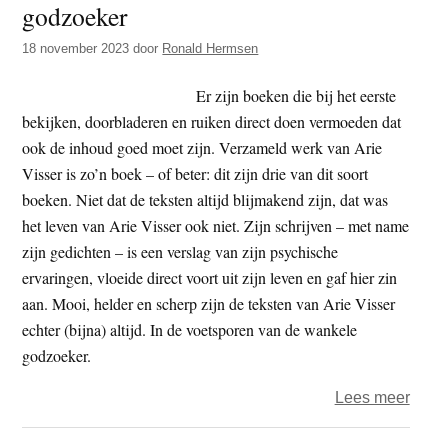
godzoeker
t
e
e
s
18 november 2023
door
Ronald Hermsen
i
Er zijn boeken die bij het eerste
t
bekijken, doorbladeren en ruiken direct doen vermoeden dat
e
ook de inhoud goed moet zijn. Verzameld werk van Arie
Visser is zo’n boek – of beter: dit zijn drie van dit soort
boeken. Niet dat de teksten altijd blijmakend zijn, dat was
het leven van Arie Visser ook niet. Zijn schrijven – met name
zijn gedichten – is een verslag van zijn psychische
ervaringen, vloeide direct voort uit zijn leven en gaf hier zin
aan. Mooi, helder en scherp zijn de teksten van Arie Visser
echter (bijna) altijd. In de voetsporen van de wankele
godzoeker.
over
Lees meer
Rona