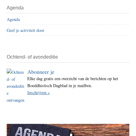
Herm
Primaire
Agenda
–
Sidebar
Een
Agenda
wank
Geef je activiteit door
godz
Ochtend- of avondeditie
Abonneer je
Elke dag gratis een overzicht van de berichten op het
Boeddhistisch Dagblad in je mailbox.
Inschrijven »